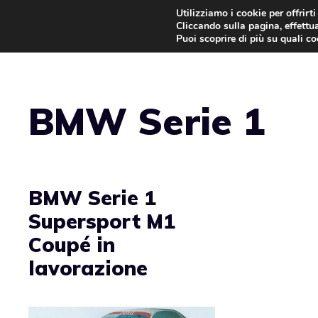
Vai
Utilizziamo i cookie per offrirt
Cliccando sulla pagina, effettua
al
Puoi scoprire di più su quali c
contenuto
BMW Serie 1
BMW Serie 1
Supersport M1
Coupé in
lavorazione