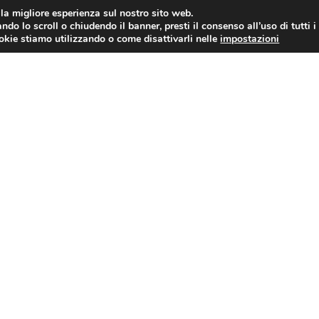
i la migliore esperienza sul nostro sito web.
ndo lo scroll o chiudendo il banner, presti il consenso all’uso di tutti i
AUTO NEWS
FO
ookie stiamo utilizzando o come disattivarli nelle
impostazioni