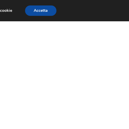
 cookie
Accetta
RMULA 1
EVENTI E FIERE
GINEVRA 2013