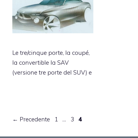
Le tre/cinque porte, la coupé,
la convertible la SAV
(versione tre porte del SUV) e
Pagina
Pagina
Pagina
←
Precedente
1
…
3
4