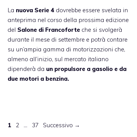
La
nuova Serie 4
dovrebbe essere svelata in
anteprima nel corso della prossima edizione
del
Salone di Francoforte
che si svolgerà
durante il mese di settembre e potrà contare
su un’ampia gamma di motorizzazioni che,
almeno all’inizio, sul mercato italiano
dipenderà da
un propulsore a gasolio e da
due motori a benzina.
Pagina
Pagina
Pagina
1
2
…
37
Successivo
→