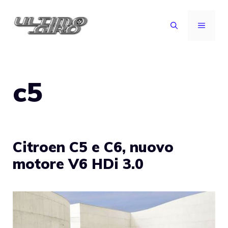
Vai
al
MENU
contenuto
c5
Citroen C5 e C6, nuovo
motore V6 HDi 3.0