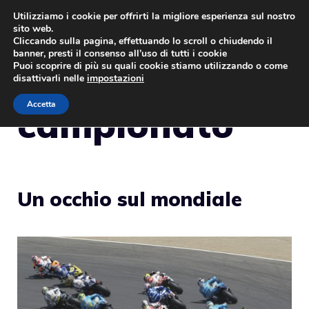
Vai
Utilizziamo i cookie per offrirti la migliore esperienza sul nostro
sito web.
al
MENU
Cliccando sulla pagina, effettuando lo scroll o chiudendo il
contenuto
banner, presti il consenso all’uso di tutti i cookie
Puoi scoprire di più su quali cookie stiamo utilizzando o come
disattivarli nelle
impostazioni
Accetta
campionato
Un occhio sul mondiale