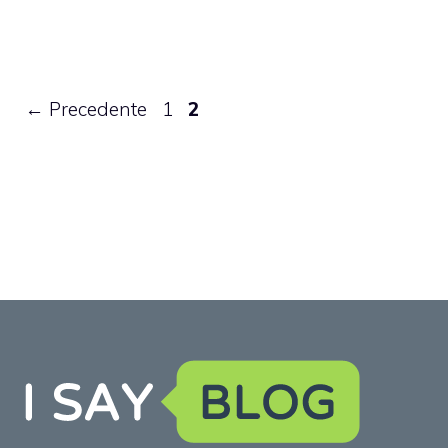
Pagina
Pagina
←
Precedente
1
2