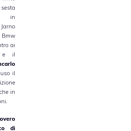
esta
a
in
Jarno
u Bmw
tro ai
 e il
ncarlo
uso il
izione
che in
ni.
overo
co di