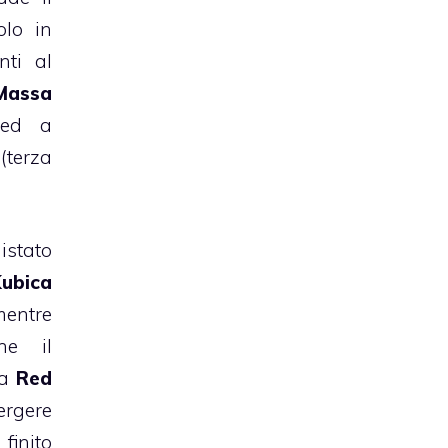
lo in
nti al
Massa
 ed a
erza
stato
ubica
mentre
ne il
ua
Red
ergere
finito