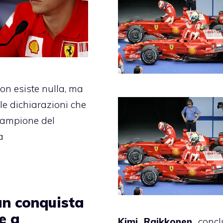
non esiste nulla, ma
le dichiarazioni che
 campione del
a
an conquista
e a
Kimi Raikkonen
concl