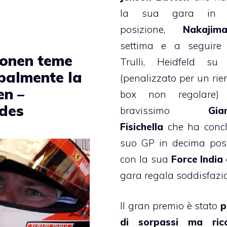
la sua gara in s
posizione,
Nakajim
settima e a seguire 
onen teme
Trulli, Heidfeld s
ipalmente la
(penalizzato per un rien
en –
box non regolare)
des
bravissimo
Gia
Fisichella
che ha concl
suo GP in decima pos
con la sua
Force India
gara regala soddisfazio
Il gran premio è stato
p
di sorpassi ma ric