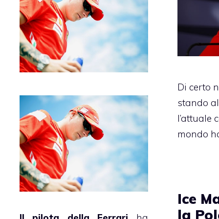
Di certo 
stando al
l’attuale
mondo h
Ice M
la Pol
Il pilota della Ferrari
ha