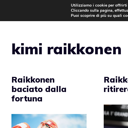
Vai
Utilizziamo i cookie per offrirt
Cliccando sulla pagina, effettua
al
Puoi scoprire di più su quali c
contenuto
kimi raikkonen
Raikkonen
Raikk
baciato dalla
ritire
fortuna