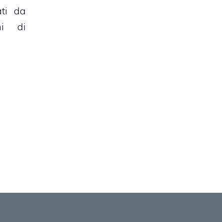
ati da
mi di