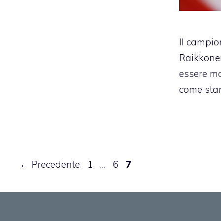
Il campio
Raikkone
essere mo
come st
Pagina
Pagina
Pagina
←
Precedente
1
…
6
7