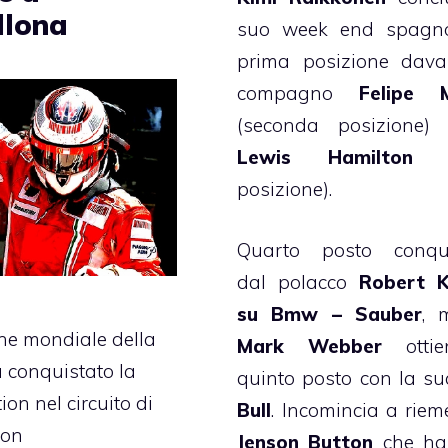
llona
suo week end spagno
prima posizione dava
compagno
Felipe 
(seconda posizione)
Lewis Hamilton
(t
posizione).
Quarto posto conqui
dal polacco
Robert K
su Bmw – Sauber
, 
ne mondiale della
Mark Webber
ottie
a conquistato la
quinto posto con la s
ion nel circuito di
Bull
. Incomincia a riem
con
Jenson Button
che ha 