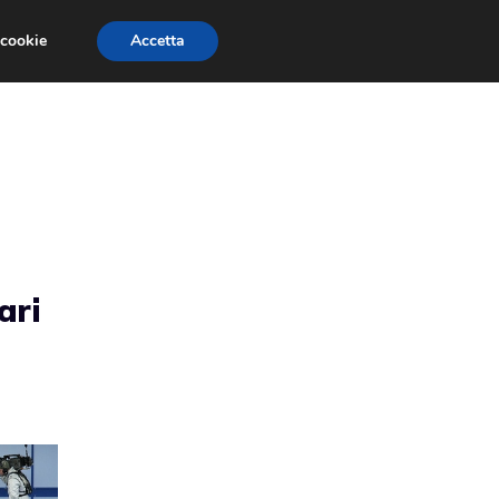
 cookie
Accetta
RMULA 1
EVENTI E FIERE
GINEVRA 2013
ari