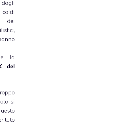
 dagli
ù caldi
i dei
stici,
hanno
he la
K del
oppo
oto si
uesto
entato