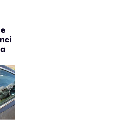
 e
nei
ia