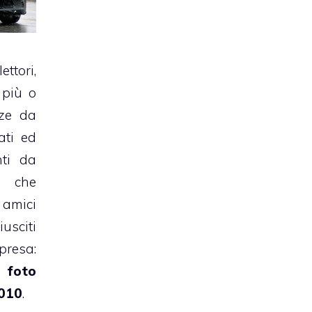
ttori,
 più o
ze da
ati ed
nti da
o che
amici
sciti
resa:
 foto
2010
.