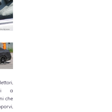
ttori,
gi a
ni che
porvi,