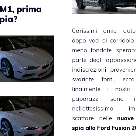
M1, prima
spia?
Carissimi amici autole
dopo voci di corridoio
meno fondate, speran
parte degli appassion
indiscrezioni provenie
svariate fonti, ecc
finalmente i nostri 
paparazzi sono riu
nell’attesissima imp
scattare delle
nuove
spia alla Ford Fusion 