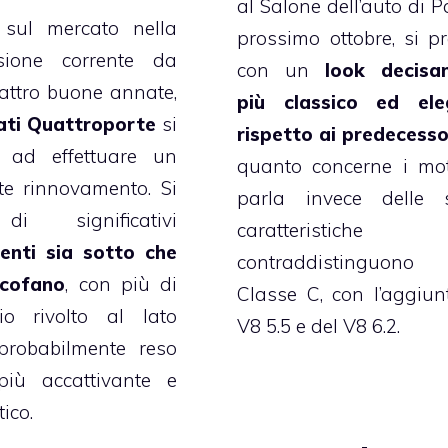
al Salone dell’auto di Pa
 sul mercato nella
prossimo ottobre, si pr
sione corrente da
con un
look decisa
attro buone annate,
più classico ed ele
ati Quattroporte
si
rispetto ai predecesso
 ad effettuare un
quanto concerne i mot
te rinnovamento. Si
parla invece delle s
i significativi
caratteristiche
nti sia sotto che
contraddistinguo
 cofano
, con più di
Classe C, con l’aggiun
o rivolto al lato
V8 5.5 e del V8 6.2.
 probabilmente reso
iù accattivante e
tico.