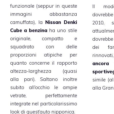
funzionale (seppur in queste
Il mode
immagini abbastanza
dovrebb
camuffato), la
Nissan Denki
2010, s
Cube a benzina
ha uno stile
attualmen
originale, compatto e
dovrebbe 
squadrato con delle
dei far
proporzioni atipiche per
rinnovat
quanto concerne il rapporto
ancora 
altezza-larghezza (quasi
sportive
alla pari). Saltano inoltre
simile (a
subito all’occhio le ampie
alla Gran
vetrate, perfettamente
integrate nel particolarissimo
look di quest’auto nipponica.