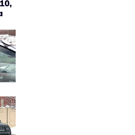
10,
a