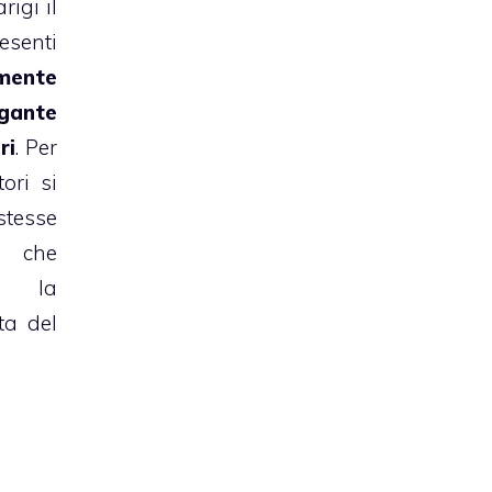
rigi il
esenti
mente
gante
ri
. Per
ori si
tesse
 che
no la
ta del