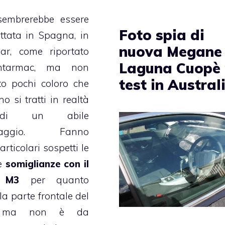
sembrerebbe essere
Foto spia di
ttata in Spagna, in
nuova Megane
r, come riportato
Laguna Cuopè 
htarmac, ma non
test in Austral
to pochi coloro che
o si tratti in realtà
di un abile
ntaggio. Fanno
rticolari sospetti le
e
somiglianze con il
o M3
per quanto
la parte frontale del
o, ma non è da