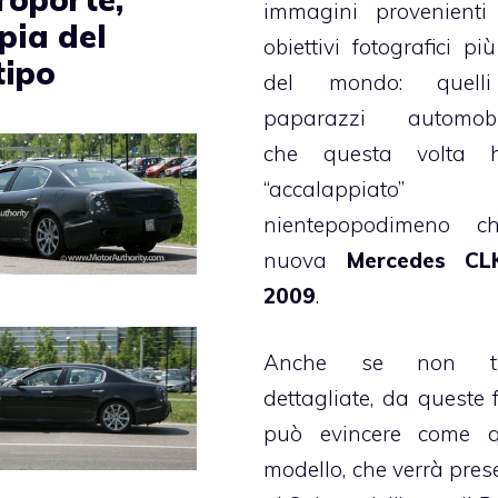
immagini provenienti
pia del
obiettivi fotografici pi
tipo
del mondo: quell
paparazzi automobili
che questa volta 
“accalappiato”
nientepopodimeno c
nuova
Mercedes CL
2009
.
Anche se non tr
dettagliate, da queste f
può evincere come q
modello, che verrà pres