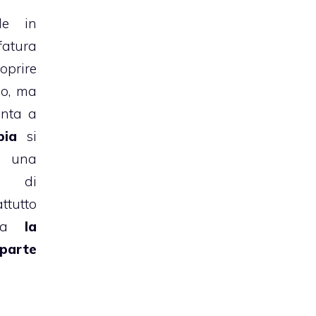
de in
fatura
oprire
mo, ma
enta a
pia
si
 una
ia di
tutto
rda
la
 parte