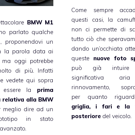
Come sempre acca
questi casi, la camuf
ettacolare
BMW M1
non ci permette di sc
mo parlato qualche
tutto ciò che sperava
a, proponendovi un
dando un’occhiata att
n la parola data ai
queste
nuove foto s
, ma oggi potrebbe
può già intuire
olto di più. Infatti
significativa ar
he vedete qui sopra
rinnovamento, soprat
e essere la
prima
per quanto rigua
a relativa alla BMW
griglia, i fari e la
r meglio dire ad un
posteriore
del veicolo.
totipo in stato
 avanzato.