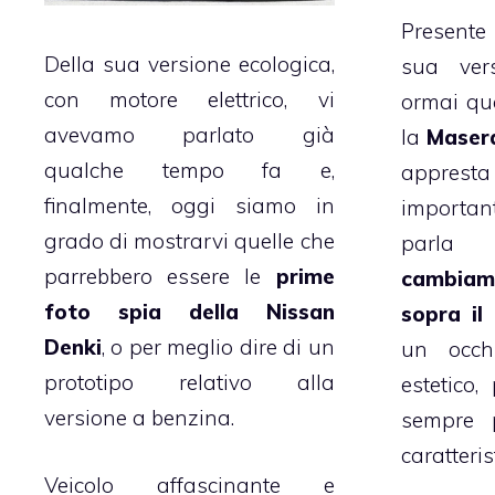
Presente
Della sua versione ecologica,
sua ver
con motore elettrico, vi
ormai qu
avevamo parlato già
la
Maser
qualche tempo fa e,
appresta
finalmente, oggi siamo in
importan
grado di mostrarvi quelle che
parla d
parrebbero essere le
prime
cambiame
foto spia della Nissan
sopra il
Denki
, o per meglio dire di un
un occhi
prototipo relativo alla
estetico,
versione a benzina.
sempre p
caratteris
Veicolo affascinante e