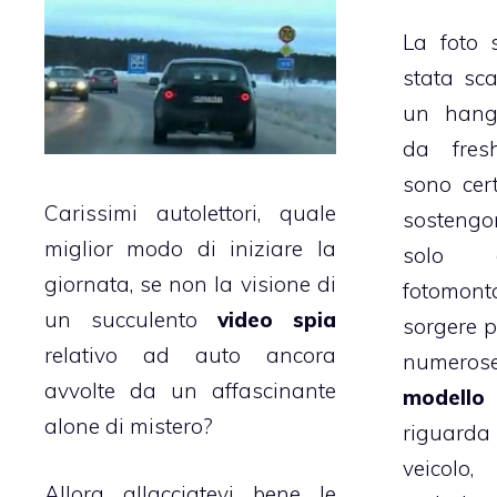
La foto 
stata sca
un hanga
da fres
sono cer
Carissimi autolettori, quale
sostengon
miglior modo di iniziare la
solo 
giornata, se non la visione di
fotomo
un succulento
video spia
sorgere pa
relativo ad auto ancora
numeros
avvolte da un affascinante
modell
alone di mistero?
riguarda 
veicol
Allora allacciatevi bene le