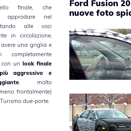
Ford Fusion 20
llo finale, che
nuove foto spi
e approdare nel
tando alle voci
te in circolazione,
avere una griglia e
i completamente
i, con un
look finale
più aggressivo e
ggiante
, molto
lmeno frontalmente)
Turismo due-porte.