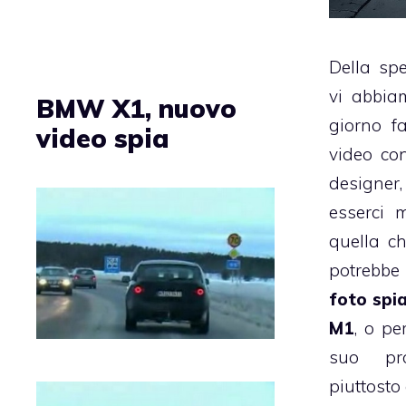
Della sp
vi abbia
BMW X1, nuovo
giorno f
video spia
video co
designer
esserci m
quella c
potrebb
foto spi
M1
, o pe
suo pro
piuttosto