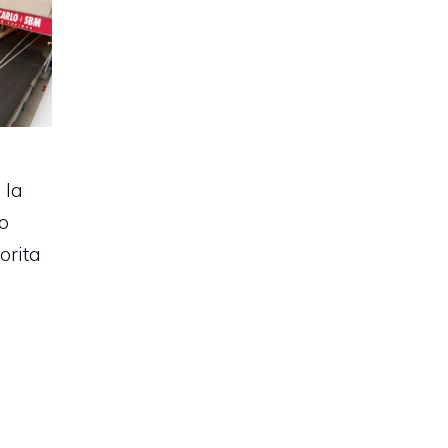
 la
o
orita