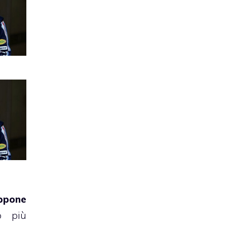
appone
o più