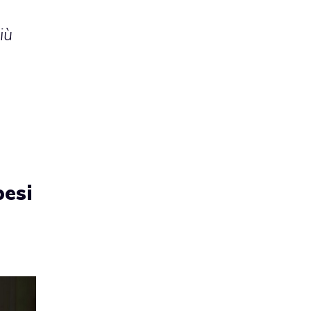
iù
pesi