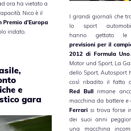
ad ora ha vietato a
pacità. Nico è il
I grandi giornali che tr
n Premio d’Europa
lo sport automobili
lo iridato.
hanno gettato le
previsioni per il camp
2012 di Formula Uno
Motor und Sport, La Ga
sile,
dello Sport, Autosport
onto
così ribadito il fatto 
iche e
Red Bull
rimane anco
stico gara
macchina da battere e 
Ferrari
si trova forse 
dei suoi anni peggior
una macchina incomp