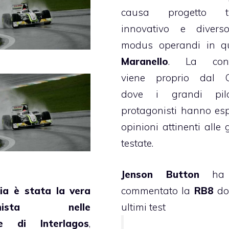
causa progetto t
innovativo e divers
modus operandi in qu
Maranello
. La conf
viene proprio dal Ci
dove i grandi pil
protagonisti hanno es
opinioni attinenti alle 
testate.
Jenson Button
ha 
ia è stata la vera
commentato la
RB8
do
gonista nelle
ultimi test
che di Interlagos
,