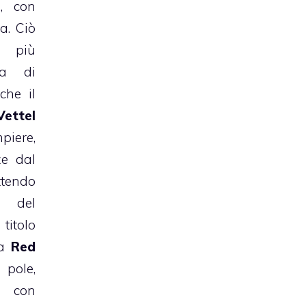
e, con
a. Ciò
 più
ra di
che il
ettel
ere,
ze dal
ttendo
a del
itolo
la
Red
pole,
, con