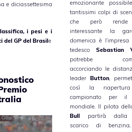
emozionante possibil
a e diciassettesima
tantissimi colpi di scen
e
che però rende
interessante la ga
lassifica, i pesi e i
domenica è l’impresa 
i del GP del Brasil
e
tedesco
Sebastian V
potrebbe compi
accorciando le distan
leader
Button
, perme
ronostico
così la riapertur
Premio
campionato per il t
tralia
mondiale. Il pilota del
Bull
partirà dalla 
scarico di benzina