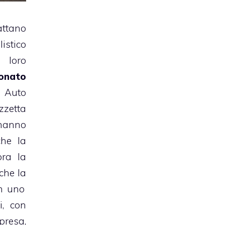
attano
stico
 loro
ionato
. Auto
zzetta
 hanno
che la
ra la
che la
in uno
i, con
resa,