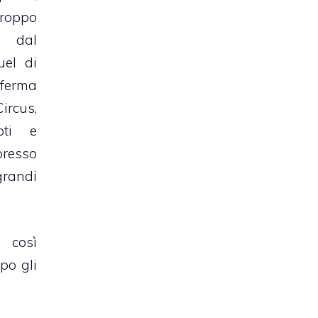
roppo
o dal
el di
erma
rcus,
oti e
presso
grandi
così
po gli