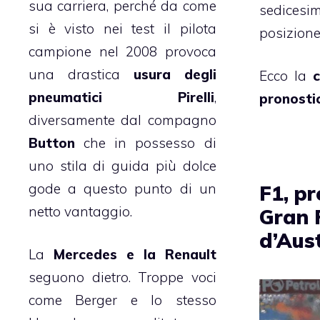
sua carriera, perché da come
sedicesim
si è visto nei test il pilota
posizion
campione nel 2008 provoca
una drastica
usura degli
Ecco la
c
pneumatici Pirelli
,
pronostic
diversamente dal compagno
Button
che in possesso di
uno stila di guida più dolce
gode a questo punto di un
F1, p
netto vantaggio.
Gran 
d’Aus
La
Mercedes e la Renault
seguono dietro. Troppe voci
come Berger e lo stesso