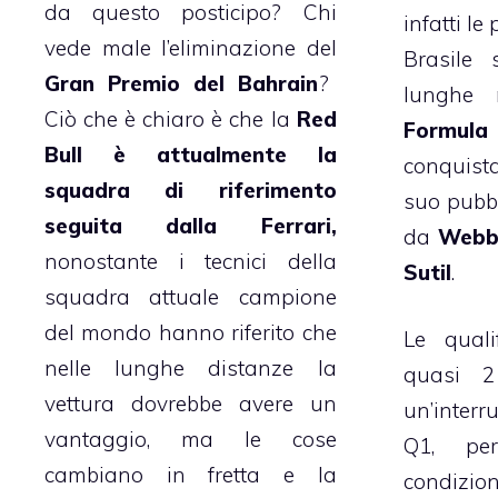
da questo posticipo? Chi
infatti le
vede male l’eliminazione del
Brasile 
Gran Premio del Bahrain
?
lunghe n
Ciò che è chiaro è che la
Red
Formul
Bull è attualmente la
conquista
squadra di riferimento
suo pubbl
seguita dalla Ferrari,
da
Webb
nonostante i tecnici della
Sutil
.
squadra attuale campione
del mondo hanno riferito che
Le quali
nelle lunghe distanze la
quasi 2
vettura dovrebbe avere un
un’interru
vantaggio, ma le cose
Q1, per
cambiano in fretta e la
condizio