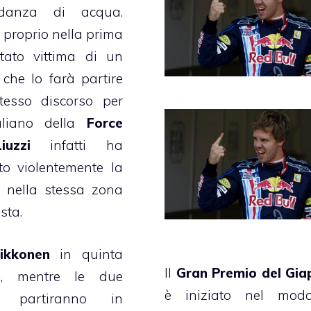
ondanza di acqua.
a
proprio nella prima
tato vittima di un
 che lo farà partire
Stesso discorso per
italiano della
Force
Liuzzi
infatti ha
to violentemente la
 nella stessa zona
ista.
ikkonen
in quinta
Il
Gran Premio del Gi
ne, mentre le due
è iniziato nel mod
partiranno in