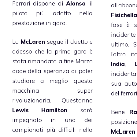
Ferrari dispone di
Alonso
, il
all’abb
pilota più adatto nella
Fisichell
prestazione in gara.
fase è s
incidente
La
McLaren
segue il duetto e
ultimo. 
adesso che la prima gara è
l’altro 
stata rimandata a fine Marzo
India
,
gode della speranza di poter
incidenta
studiare a meglio questa
sua auto
macchina super
del ferrar
rivoluzionaria. Quest’anno
Lewis Hamilton
sarà
Bene
Ra
impegnato in uno dei
posizio
campionati più difficili nella
McLaren