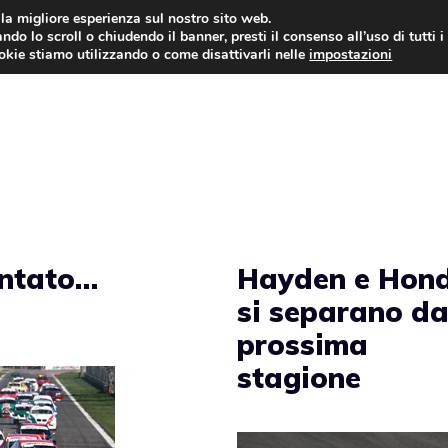
i la migliore esperienza sul nostro sito web.
ndo lo scroll o chiudendo il banner, presti il consenso all’uso di tutti i
AUTO NEWS
FO
ookie stiamo utilizzando o come disattivarli nelle
impostazioni
entato…
Hayden e Hon
si separano da
prossima
stagione