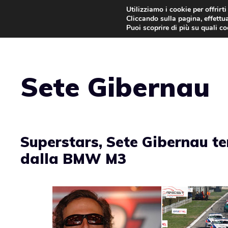
Vai
Utilizziamo i cookie per offrirt
Cliccando sulla pagina, effettua
al
Puoi scoprire di più su quali c
contenuto
Sete Gibernau
Superstars, Sete Gibernau t
dalla BMW M3