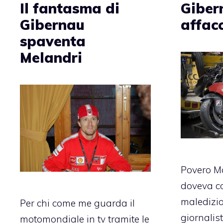
Giber
Il fantasma di
affacc
Gibernau
spaventa
Melandri
Povero Ma
doveva co
maledizio
Per chi come me guarda il
giornalist
motomondiale in tv tramite le