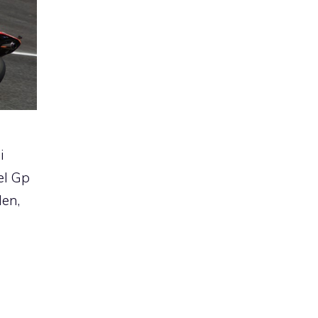
i
el Gp
den,