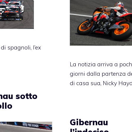
i spagnoli, l’ex
La notizia arriva a poch
giorni dalla partenza d
di casa sua, Nicky Hay
nau sotto
llo
Gibernau
l’indeciso