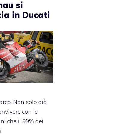
nau si
ia in Ducati
rco. Non solo già
nvivere con le
ni che il 99% dei
i