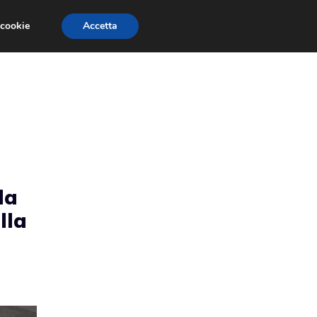
 cookie
Accetta
RMULA 1
EVENTI E FIERE
GINEVRA 2013
da
lla