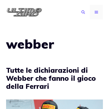
Vai
al
MENU
contenuto
webber
Tutte le dichiarazioni di
Webber che fanno il gioco
della Ferrari