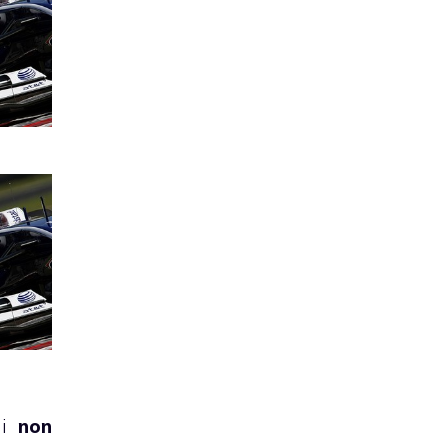
di
non