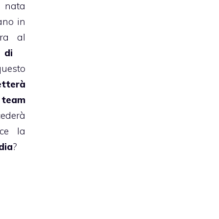
à nata
ano in
ra al
 di
uesto
tterà
 team
cederà
ece la
dia
?