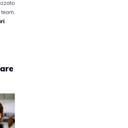
izzato
team,
ri
.
rare