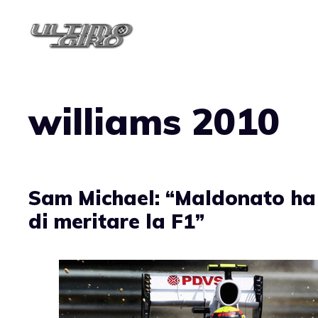
Vai
al
contenuto
williams 2010
Sam Michael: “Maldonato ha
di meritare la F1”