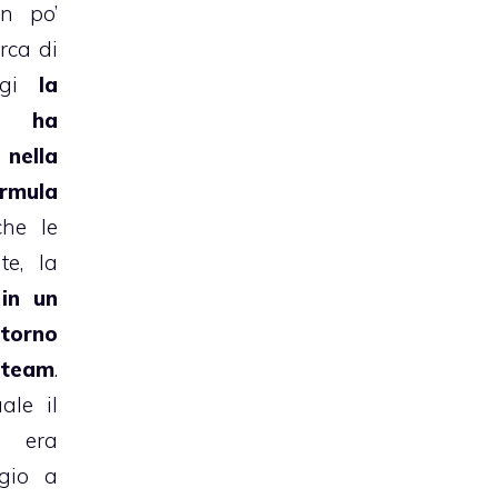
n po’
erca di
oggi
la
ù ha
 nella
ormula
che le
e, la
 in un
rno
 team
.
ale il
 era
gio a