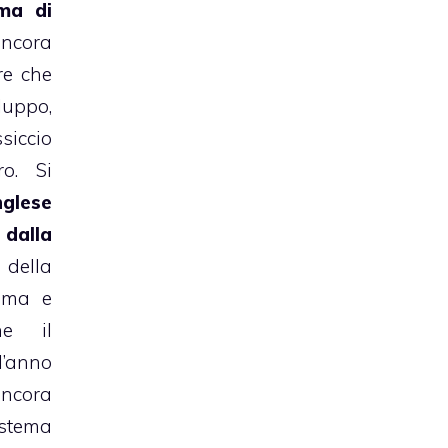
ema di
 ancora
re che
luppo,
iccio
ro. Si
glese
 dalla
ella
tima e
he il
’anno
ncora
istema