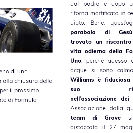
dal padre e dopo u
ritorna mortificato in c
aiuto. Bene, quest’
parabola di Ges
trovato un riscontro
vita odierna della F
Uno
, perché adesso 
acque si sono calmat
no di una
Williams è fiduciosa
 alla chiusura delle
suo rito
 per il prossimo
nell’associazione dei
to di Formula
Associazione dalla qu
team di Grove
si
distaccata il 27 mag