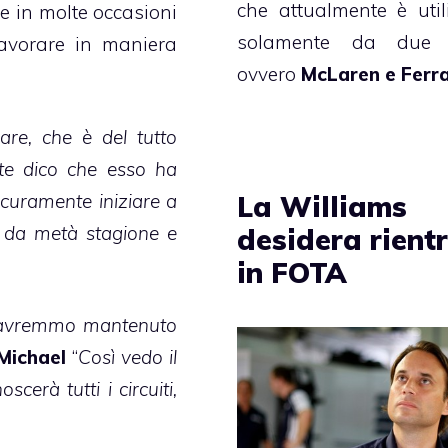
che attualmente è util
he in molte occasioni
solamente da due 
avorare in maniera
ovvero
McLaren e Ferra
re, che è del tutto
te dico che esso ha
icuramente iniziare a
La Williams
n da metà stagione e
desidera rient
in FOTA
on avremmo mantenuto
Michael
“
Così vedo il
erà tutti i circuiti,