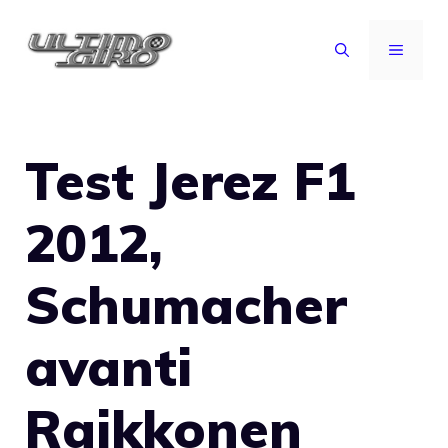
Vai
al
MENU
contenuto
Test Jerez F1
2012,
Schumacher
avanti
Raikkonen