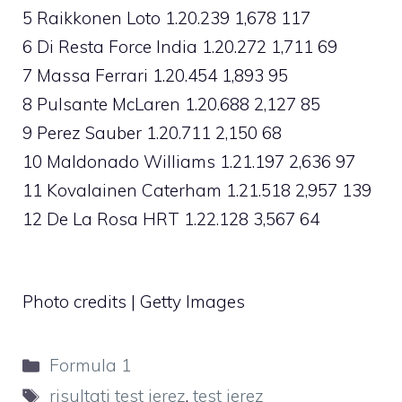
5 Raikkonen Loto 1.20.239 1,678 117
6 Di Resta Force India 1.20.272 1,711 69
7 Massa Ferrari 1.20.454 1,893 95
8 Pulsante McLaren 1.20.688 2,127 85
9 Perez Sauber 1.20.711 2,150 68
10 Maldonado Williams 1.21.197 2,636 97
11 Kovalainen Caterham 1.21.518 2,957 139
12 De La Rosa HRT 1.22.128 3,567 64
Photo credits | Getty Images
Categorie
Formula 1
Tag
risultati test jerez
,
test jerez