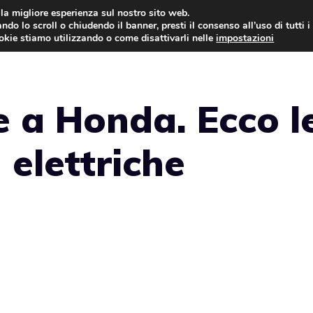
i la migliore esperienza sul nostro sito web.
ndo lo scroll o chiudendo il banner, presti il consenso all’uso di tutti i
AUTO NEWS
FO
ookie stiamo utilizzando o come disattivarli nelle
impostazioni
 a Honda. Ecco l
 elettriche