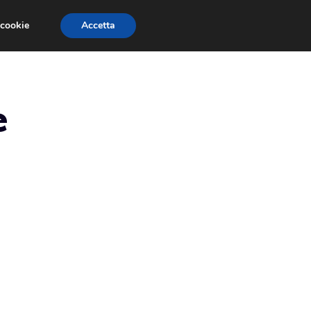
 cookie
Accetta
RMULA 1
EVENTI E FIERE
GINEVRA 2013
e