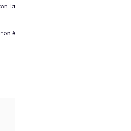
con la
 non è