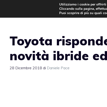
Vai
Utilizziamo i cookie per offrirt
Cliccando sulla pagina, effettua
al
Puoi scoprire di più su quali c
contenuto
Toyota risponde
novità ibride ed
28 Dicembre 2018
di
Daniele Pace