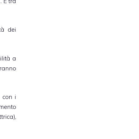
. E tra
tà dei
lità a
aranno
o con i
imento
rica),