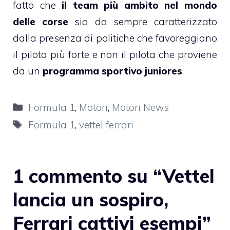
fatto che
il team più ambito nel mondo
delle corse
sia da sempre caratterizzato
dalla presenza di politiche che favoreggiano
il pilota più forte e non il pilota che proviene
da un
programma sportivo juniores
.
Categorie
Formula 1
,
Motori
,
Motori News
Tag
Formula 1
,
vettel ferrari
1 commento su “Vettel
lancia un sospiro,
Ferrari cattivi esempi”