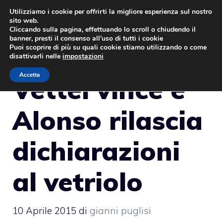
Vai
Utilizziamo i cookie per offrirti la migliore esperienza sul nostro
sito web.
al
MENU
Cliccando sulla pagina, effettuando lo scroll o chiudendo il
contenuto
banner, presti il consenso all’uso di tutti i cookie
Puoi scoprire di più su quali cookie stiamo utilizzando o come
disattivarli nelle
impostazioni
Accetta
Vettel vince e
Alonso rilascia
dichiarazioni
al vetriolo
10 Aprile 2015
di
gianni puglisi