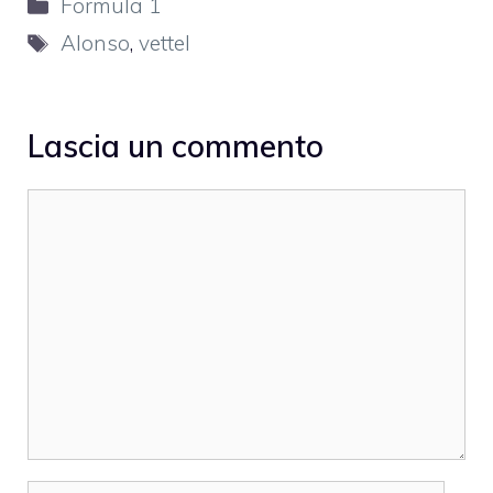
Categorie
Formula 1
Tag
Alonso
,
vettel
Lascia un commento
Commento