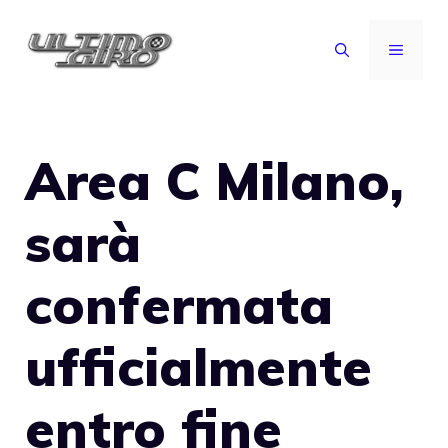
Vai
al
MENU
contenuto
Area C Milano,
sarà
confermata
ufficialmente
entro fine