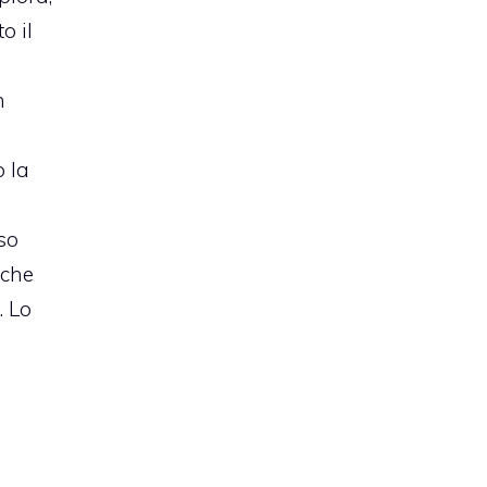
o il
n
 la
so
 che
. Lo