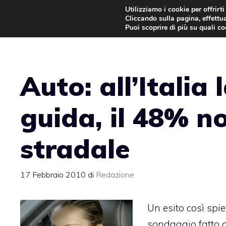
Vai
Utilizziamo i cookie per offrirt
Cliccando sulla pagina, effettua
al
Puoi scoprire di più su quali c
contenuto
Auto: all’Italia
guida, il 48% no
stradale
17 Febbraio 2010
di
Redazione
Un esito così spi
sondaggio fatto d