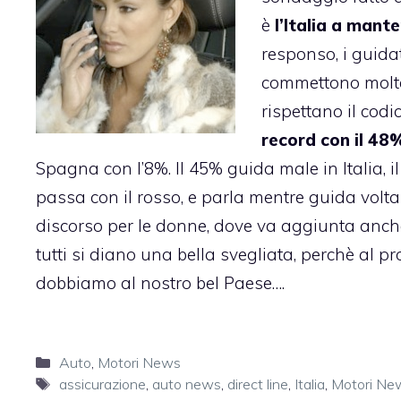
è
l’Italia a mant
responso, i guidat
commettono molte 
rispettano il cod
record con il 48
Spagna con l’8%. Il 45% guida male in Italia, i
passa con il rosso, e parla mentre guida voltan
discorso per le donne, dove va aggiunta anche 
tutti si diano una bella svegliata, perchè al p
dobbiamo al nostro bel Paese….
Categorie
Auto
,
Motori News
Tag
assicurazione
,
auto news
,
direct line
,
Italia
,
Motori Ne