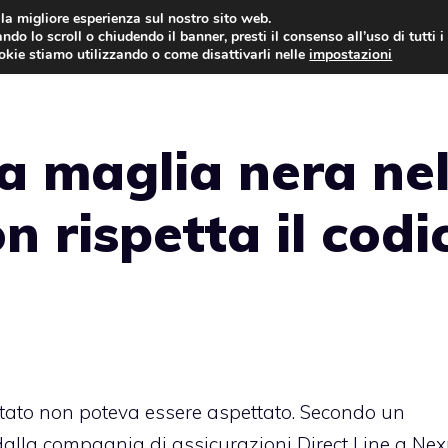
i la migliore esperienza sul nostro sito web.
ndo lo scroll o chiudendo il banner, presti il consenso all’uso di tutti i
AUTO NEWS
FO
ookie stiamo utilizzando o come disattivarli nelle
impostazioni
 la maglia nera ne
n rispetta il codi
etato non poteva essere aspettato. Secondo un
alla compagnia di assicurazioni Direct Line a Nex