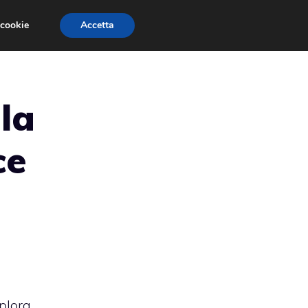
 cookie
Accetta
RMULA 1
EVENTI E FIERE
GINEVRA 2013
lla
ce
plora,