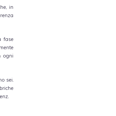
he, in
rrenza
a fase
amente
n ogni
o sei.
briche
enz.