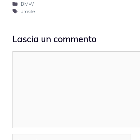
Categorie
BMW
Tag
brasile
Lascia un commento
Commento
Nome