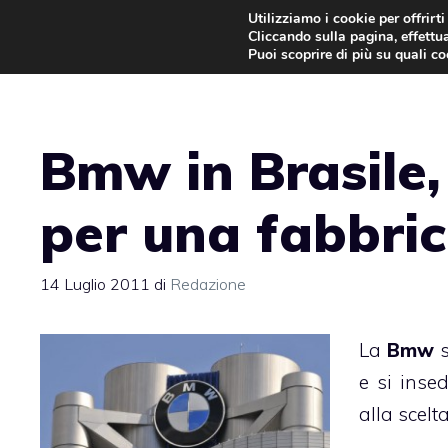
Vai
Utilizziamo i cookie per offrirt
Cliccando sulla pagina, effettua
al
Puoi scoprire di più su quali c
contenuto
Bmw in Brasile, 
per una fabbri
14 Luglio 2011
di
Redazione
La
Bmw
e si inse
alla scelta