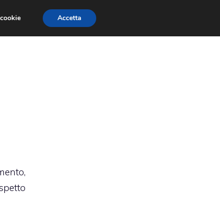
 cookie
Accetta
RMULA 1
EVENTI E FIERE
GINEVRA 2013
mento,
spetto