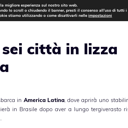
i la migliore esperienza sul nostro sito web.
ndo lo scroll o chiudendo il banner, presti il consenso all’uso di tutti i
AUTO NEWS
FO
ookie stiamo utilizzando o come disattivarli nelle
impostazioni
sei città in lizza
ca
sbarca in
America Latina
, dove aprirà uno stabili
dierà in Brasile dopo aver a lungo tergiverasto ri
.