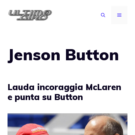
Vai
al
MENU
contenuto
Jenson Button
Lauda incoraggia McLaren
e punta su Button