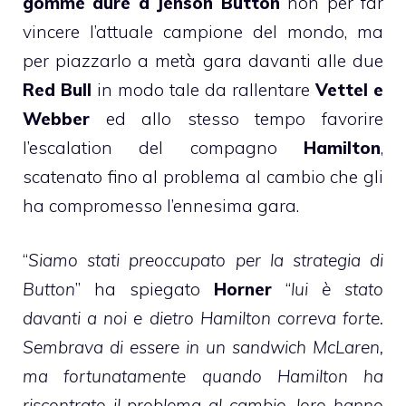
gomme dure a Jenson Button
non per far
vincere l’attuale campione del mondo, ma
per piazzarlo a metà gara davanti alle due
Red Bull
in modo tale da rallentare
Vettel e
Webber
ed allo stesso tempo favorire
l’escalation del compagno
Hamilton
,
scatenato fino al problema al cambio che gli
ha compromesso l’ennesima gara.
“
Siamo stati preoccupato per la strategia di
Button
” ha spiegato
Horner
“
lui è stato
davanti a noi e dietro Hamilton correva forte.
Sembrava di essere in un sandwich McLaren,
ma fortunatamente quando Hamilton ha
riscontrato il problema al cambio, loro hanno