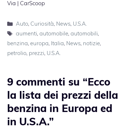
Via |
CarScoop
Categorie
Auto
,
Curiosità
,
News
,
U.S.A.
Tag
aumenti
,
automobile
,
automobili
,
benzina
,
europa
,
Italia
,
News
,
notizie
,
petrolio
,
prezzi
,
U.S.A.
9 commenti su “Ecco
la lista dei prezzi della
benzina in Europa ed
in U.S.A.”