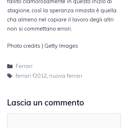
fallito clamorosamente in questo inizio di
stagione, così la speranza rimasta è quella
cha almeno nel copiare il lavoro degli altri
non si commettano errori.
Photo credits | Getty Images
Categorie
Ferrari
Tag
ferrari f2012
,
nuova ferrari
Lascia un commento
Commento