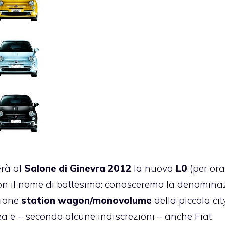
erà al
Salone di Ginevra 2012
la nuova
L0
(per ora
e non il nome di battesimo: conosceremo la denomina
rsione
station wagon/monovolume
della piccola cit
dea e – secondo alcune indiscrezioni – anche Fiat