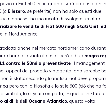
 spazio di Fiat 500 ed in quanto sarà proposta anch
0 (o
Ellezero
, se preferite) non ha solo questi due
ica torinese l’ha incaricata di svolgere un altro
rialzare le vendite di Fiat 500 negli Stati Uniti ed
e in Nord America.
ntrodotta anche nel mercato nordamericano durant
mburo hanno lasciato il posto, però, ad un
magro re
011 contro le 50mila preventivate
. Il management
 l’appeal del prodotto vintage italiano sarebbe ba
 non è stato: secondo gli analisti Fiat deve proporr
linea però con la filosofia e lo stile 500 (ciò che ha f
o simbolo, la citycar compatta). È quello che farà 
 al di là dell’Oceano Atlantico
, questa volta