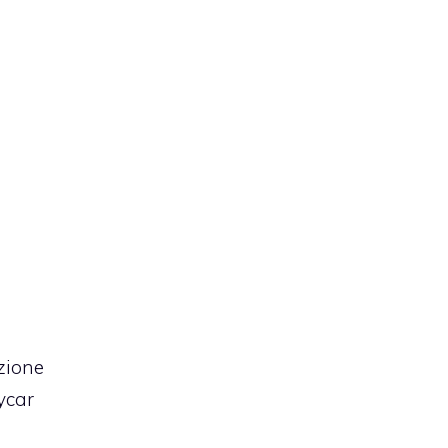
zione
ycar