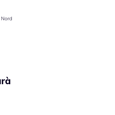
n Nord
arà