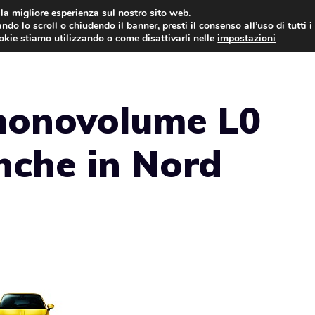
i la migliore esperienza sul nostro sito web.
ndo lo scroll o chiudendo il banner, presti il consenso all’uso di tutti i
AUTO NEWS
FO
ookie stiamo utilizzando o come disattivarli nelle
impostazioni
 monovolume L0
nche in Nord