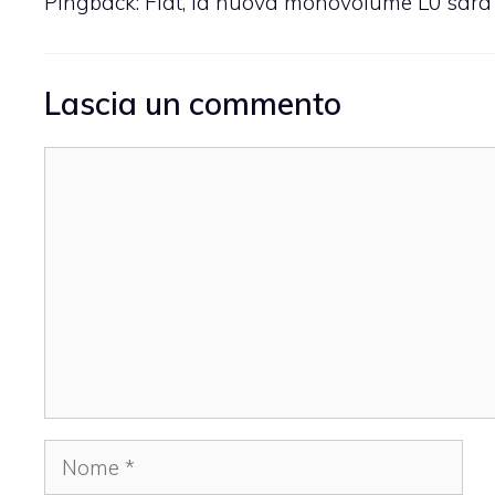
Pingback: Fiat, la nuova monovolume L0 sarà
Lascia un commento
Commento
Nome