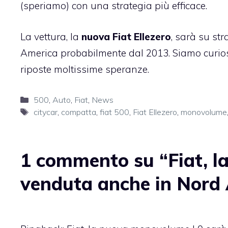
(speriamo) con una strategia più efficace.
La vettura, la
nuova Fiat Ellezero
, sarà su st
America probabilmente dal 2013. Siamo curiosi
riposte moltissime speranze.
Categorie
500
,
Auto
,
Fiat
,
News
Tag
citycar
,
compatta
,
fiat 500
,
Fiat Ellezero
,
monovolume
1 commento su “Fiat, 
venduta anche in Nord