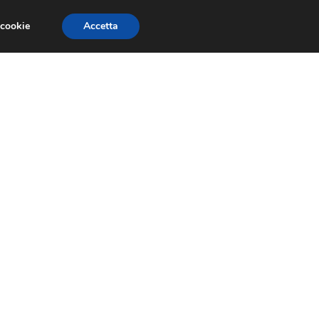
 cookie
Accetta
RMULA 1
EVENTI E FIERE
GINEVRA 2013