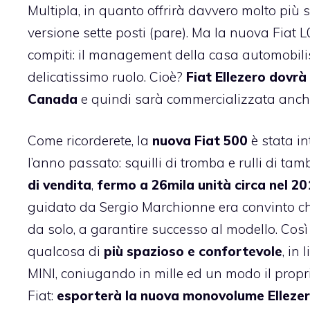
Multipla, in quanto offrirà davvero molto più
versione sette posti (pare). Ma la nuova Fiat L
compiti: il management della casa automobilist
delicatissimo ruolo. Cioè?
Fiat Ellezero dovrà 
Canada
e quindi sarà commercializzata anch
Come ricorderete, la
nuova Fiat 500
è stata i
l’anno passato: squilli di tromba e rulli di ta
di vendita
,
fermo a 26mila unità circa nel 2
guidato da Sergio Marchionne era convinto che
da solo, a garantire successo al modello. Così
qualcosa di
più spazioso e confortevole
, in 
MINI, coniugando in mille ed un modo il propri
Fiat:
esporterà la nuova monovolume Ellezero