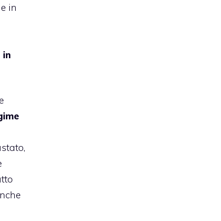
e in
 in
e
gime
stato,
e
atto
anche