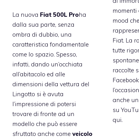
di immort
momenti d
La nuova
Fiat 500L Pro
ha
mood che
dalla sua parte, senza
rappresen
ombra di dubbio, una
Fiat. La r
caratteristica fondamentale
tutte rig
come lo spazio. Spesso,
spontanee
infatti, dando un’occhiata
raccolte 
all’abitacolo ed alle
Facebook 
dimensioni della vettura del
l’occasion
Lingotto si è avuta
anche u
l’impressione di potersi
su YouTu
trovare di fronte ad un
qui.
modello che può essere
sfruttato anche come
veicolo