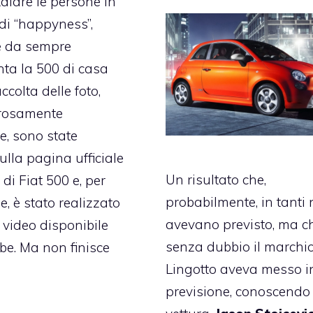
alare le persone in
i “happyness”,
 da sempre
ta la 500 di casa
accolta delle foto,
orosamente
, sono state
sulla
pagina ufficiale
Un risultato che,
di Fiat 500
e, per
probabilmente, in tanti
e, è stato realizzato
avevano previsto, ma c
n
video disponibile
senza dubbio il marchio
be
. Ma non finisce
Lingotto aveva messo i
previsione, conoscendo 