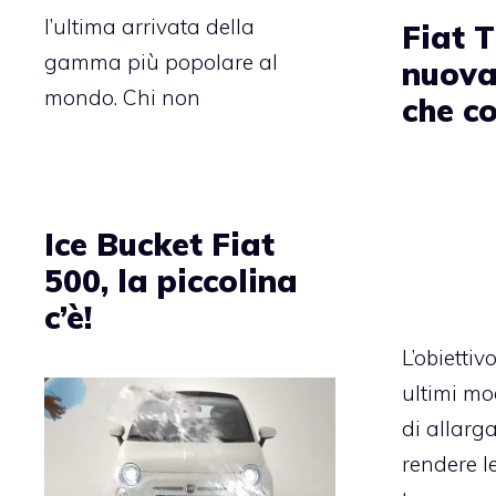
l’ultima arrivata della
Fiat T
gamma più popolare al
nuova
mondo. Chi non
che c
Ice Bucket Fiat
500, la piccolina
c’è!
L’obiettiv
ultimi mod
di allarga
rendere l