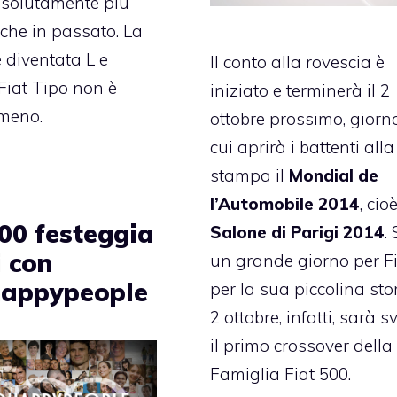
ssolutamente più
che in passato. La
è diventata L
e
Il conto alla rovescia è
Fiat Tipo non è
iniziato e terminerà il 2
 meno.
ottobre prossimo, giorn
cui aprirà i battenti alla
stampa il
Mondial de
l’Automobile 2014
, cioè
500 festeggia
Salone di Parigi 2014
.
i con
un grande giorno per Fi
appypeople
per la sua piccolina stori
2 ottobre, infatti, sarà s
il primo crossover della
Famiglia Fiat 500.