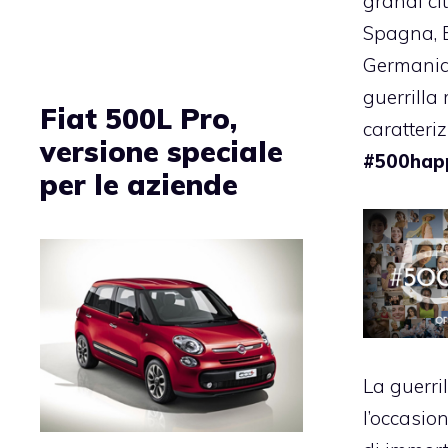
grandi cit
Spagna, B
Germania)
guerrilla
Fiat 500L Pro,
caratteri
versione speciale
#500hap
per le aziende
La guerri
l’occasio