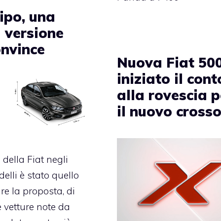
ipo, una
 versione
onvince
Nuova Fiat 50
iniziato il cont
alla rovescia p
il nuovo cross
o della Fiat negli
elli è stato quello
re la proposta, di
e vetture note da