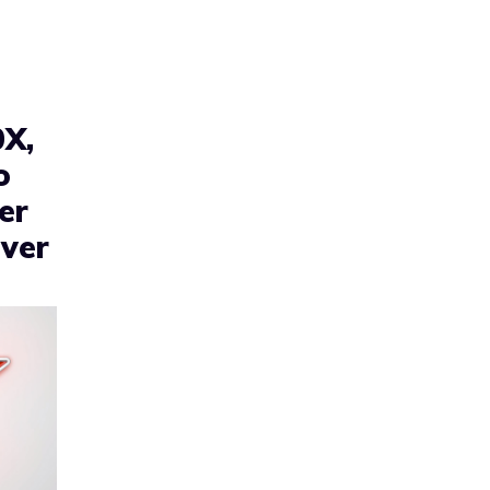
0X,
o
er
over