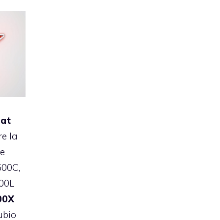
iat
e la
e
500C,
500L
00X
ubio