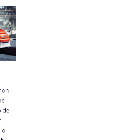
 non
he
 del
n
la