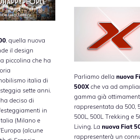
00
, quella nuova
nde il design
ica piccolina che ha
toria
Parliamo della
nuova F
obilismo italia di
500X
che va ad ampliar
steggia sette anni.
gamma già ottimament
 ha deciso di
rappresentata da 500, 
 festeggiamenti in
500L, 500L Trekking e 
’Italia (Milano e
Living. La
nuova Fiat 5
’Europa (alcune
rappresenterà un conn