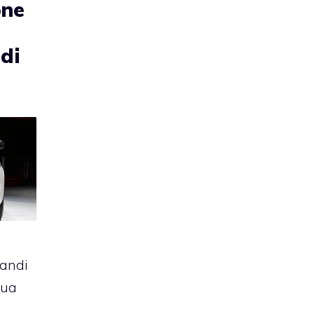
one
di
randi
sua