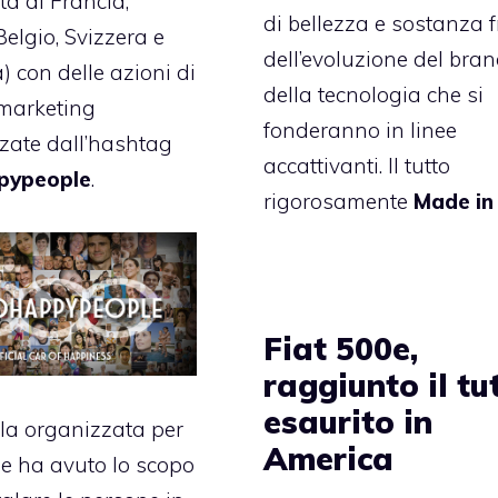
tà di Francia,
di bellezza e sostanza f
elgio, Svizzera e
dell’evoluzione del bran
 con delle azioni di
della tecnologia che si
 marketing
fonderanno in linee
zzate dall’hashtag
accattivanti. Il tutto
pypeople
.
rigorosamente
Made in 
Fiat 500e,
raggiunto il tu
esaurito in
lla organizzata per
America
ne ha avuto lo scopo