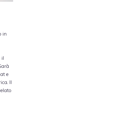
o in
 il
 Sarà
at e
ca. Il
velato