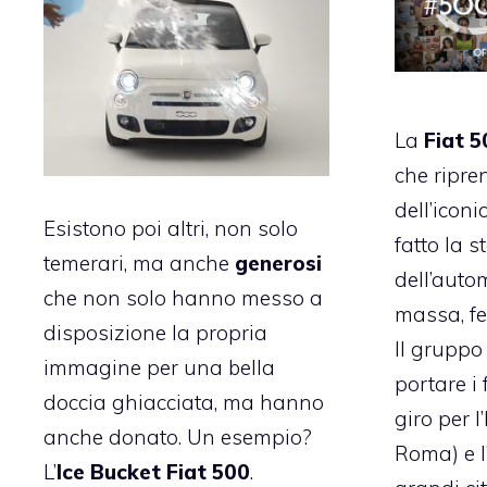
La
Fiat 5
che ripre
dell’icon
Esistono poi altri, non solo
fatto la s
temerari, ma anche
generosi
dell’autom
che non solo hanno messo a
massa, fe
disposizione la propria
Il gruppo
immagine per una bella
portare i
doccia ghiacciata, ma hanno
giro per l
anche donato. Un esempio?
Roma) e l
L’
Ice Bucket Fiat 500
.