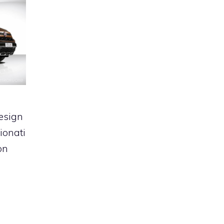
esign
ionati
on