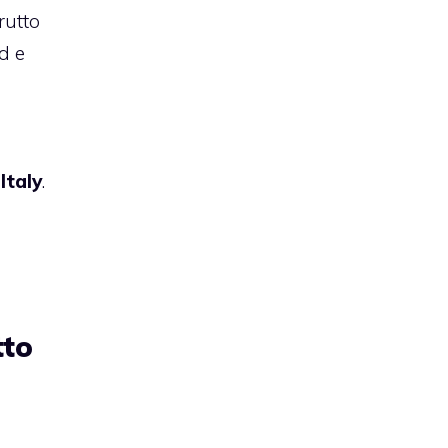
rutto
d e
Italy
.
tto