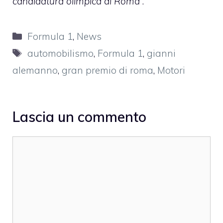
candidatura olimpica di Roma
“.
Categorie
Formula 1
,
News
Tag
automobilismo
,
Formula 1
,
gianni
alemanno
,
gran premio di roma
,
Motori
Lascia un commento
Commento