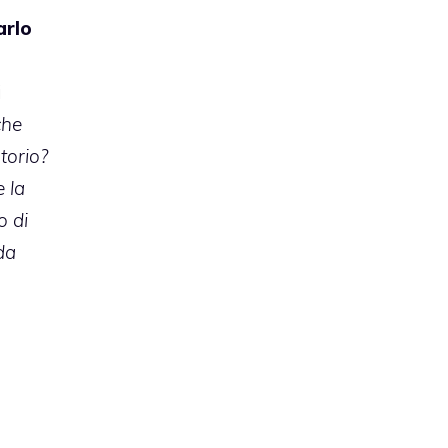
arlo
i
che
torio?
e la
o di
da