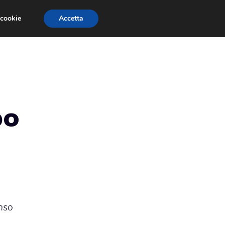
 cookie
Accetta
RMULA 1
EVENTI E FIERE
GINEVRA 2013
po
nso