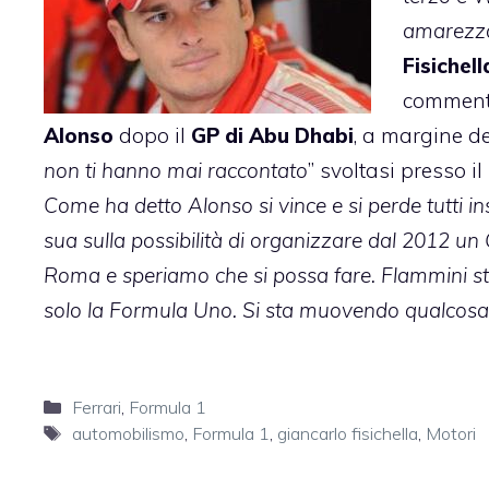
amarezza
Fisichell
commenta
Alonso
dopo il
GP di Abu Dhabi
, a margine de
non ti hanno mai raccontato
” svoltasi presso il
Come ha detto Alonso si vince e si perde tutti ins
sua sulla possibilità di organizzare dal 2012 un
Roma e speriamo che si possa fare. Flammini s
solo la Formula Uno. Si sta muovendo qualcosa e
Categorie
Ferrari
,
Formula 1
Tag
automobilismo
,
Formula 1
,
giancarlo fisichella
,
Motori