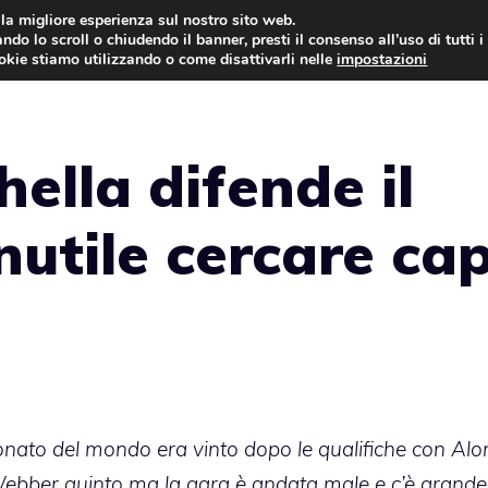
i la migliore esperienza sul nostro sito web.
ndo lo scroll o chiudendo il banner, presti il consenso all’uso di tutti i
AUTO NEWS
FO
ookie stiamo utilizzando o come disattivarli nelle
impostazioni
hella difende il
Inutile cercare ca
onato del mondo era vinto dopo le qualifiche con Alo
Webber quinto ma la gara è andata male e c’è grande