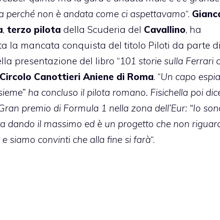
 perché non è andata come ci aspettavamo
“.
Gianc
a
,
terzo pilota
della Scuderia del
Cavallino
, ha
 la mancata conquista del titolo Piloti da parte d
lla presentazione del libro “1
01 storie sulla Ferrari 
Circolo Canottieri Aniene di Roma
. “
Un capo espia
ieme” ha concluso il pilota romano. Fisichella poi dic
 Gran premio di Formula 1 nella zona dell’Eur: “Io son
ta dando il massimo ed è un progetto che non riguar
 siamo convinti che alla fine si farà
“.