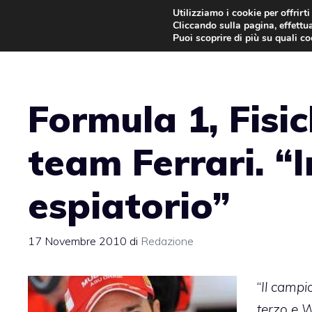
Vai
Utilizziamo i cookie per offrirt
Cliccando sulla pagina, effettua
al
Puoi scoprire di più su quali c
contenuto
Formula 1, Fisic
team Ferrari. “
espiatorio”
17 Novembre 2010
di
Redazione
“
Il campi
terzo e 