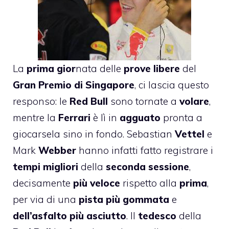
La
prima gior
nata delle
prove libere
del
Gran Premio di Singapore
, ci lascia questo
responso: le
Red Bull
sono tornate a
volare
,
mentre la
Ferrari
è lì in
agguato
pronta a
giocarsela sino in fondo. Sebastian
Vettel
e
Mark
Webber
hanno infatti fatto registrare i
tempi migliori
della
seconda sessione
,
decisamente
più veloce
rispetto alla
prima
,
per via di una
pista più gommata
e
dell’asfalto più asciutto
. Il
tedesco
della