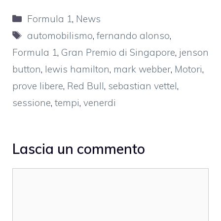
Categorie
Formula 1
,
News
Tag
automobilismo
,
fernando alonso
,
Formula 1
,
Gran Premio di Singapore
,
jenson
button
,
lewis hamilton
,
mark webber
,
Motori
,
prove libere
,
Red Bull
,
sebastian vettel
,
sessione
,
tempi
,
venerdi
Lascia un commento
Commento