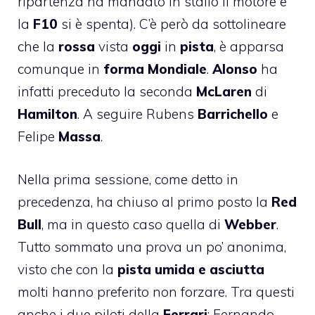
ripartenza ha mandato in stallo il motore e
la
F10
si è spenta). C’è però da sottolineare
che la
rossa
vista
oggi
in
pista
, è apparsa
comunque in
forma
Mondiale
.
Alonso
ha
infatti preceduto la seconda
McLaren
di
Hamilton
. A seguire Rubens
Barrichello
e
Felipe
Massa
.
Nella prima sessione, come detto in
precedenza, ha chiuso al primo posto la
Red
Bull
, ma in questo caso quella di
Webber
.
Tutto sommato una prova un po’ anonima,
visto che con la
pista
umida e asciutta
molti hanno preferito non forzare. Tra questi
anche i due piloti della
Ferrari
: Fernando