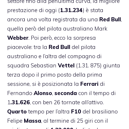
settore fino alla penultima curva, la migliore
prestazione di oggi (
1.31.234
) è stata
ancora una volta registrata da una
Red Bull
,
quella però del pilota australiano Mark
Webber
. Poi però, ecco la sorpresa
piacevole: tra la
Red Bull
del pilota
australiano e l’altra del compagno di
squadra Sebastian
Vettel
(1.31. 875) giunta
terza dopo il primo posto della prima
sessione, si è posizionata la
Ferrari
di
Fernando
Alonso
,
seconda
con il tempo di
1
.31.626
, con ben 26 tornate all’attivo.
Quarto
tempo per l’altra
F10
del brasiliano
Felipe
Massa
, al termine di 25 giri con il