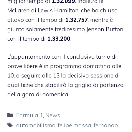
miglior tempo di
1.32.099
. Indietro le
McLaren di Lewis Hamilton, che ha chiuso
ottavo con il tempo di
1.32.757
, mentre è
giunto solamente tredicesimo Jenson Button,
con il tempo di
1.33.200
.
L’appuntamento con il conclusivo turno di
prove libere è in programma domattina alle
10, a seguire alle 13 la decisiva sessione di
qualifiche che stabilirà la griglia di partenza
della gara di domenica.
Categorie
Formula 1
,
News
Tag
automobilismo
,
felipe massa
,
fernando