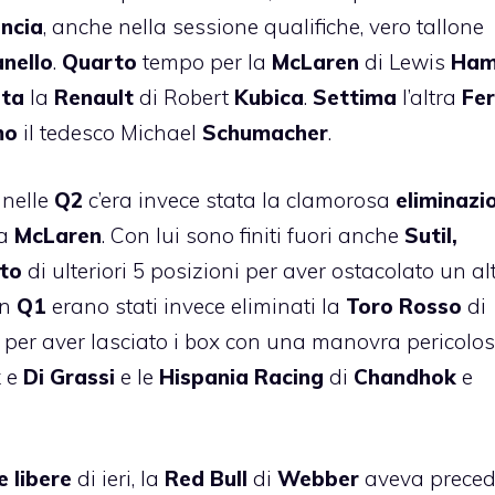
ncia
, anche nella sessione qualifiche, vero tallone
nello
.
Quarto
tempo per la
McLaren
di Lewis
Ham
sta
la
Renault
di Robert
Kubica
.
Settima
l’altra
Fer
mo
il tedesco Michael
Schumacher
.
 nelle
Q2
c’era invece stata la clamorosa
eliminazi
da
McLaren
. Con lui sono finiti fuori anche
Sutil,
ato
di ulteriori 5 posizioni per aver ostacolato un al
In
Q1
erano stati invece eliminati la
Toro Rosso
di
i per aver lasciato i box con una manovra pericolosa
k
e
Di Grassi
e le
Hispania Racing
di
Chandhok
e
e libere
di ieri, la
Red Bull
di
Webber
aveva preced