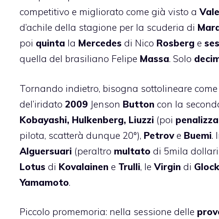
competitivo e migliorato come già visto a
Vale
d’achile della stagione per la scuderia di
Mara
poi
quinta
la
Mercedes
di Nico
Rosberg
e
se
quella del brasiliano Felipe
Massa
. Solo
deci
Tornando indietro, bisogna sottolineare come
del’iridato
2009
Jenson
Button
con la secon
Kobayashi, Hulkenberg, Liuzzi
(poi
penalizz
pilota, scatterà dunque 20°),
Petrov
e
Buemi
. 
Alguersuari
(peraltro
multato
di 5mila dollar
Lotus
di
Kovalainen
e
Trulli
, le
Virgin
di
Gloc
Yamamoto
.
Piccolo promemoria: nella sessione delle
prov