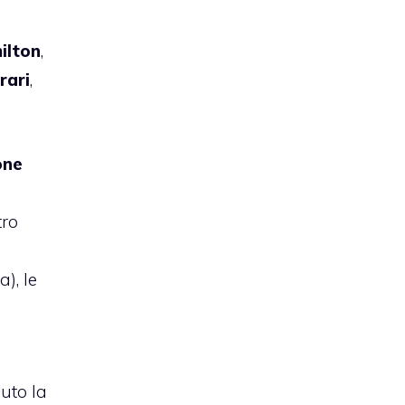
ilton
,
rari
,
one
tro
), le
uto la