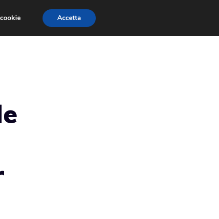
 cookie
Accetta
RMULA 1
EVENTI E FIERE
GINEVRA 2013
le
r