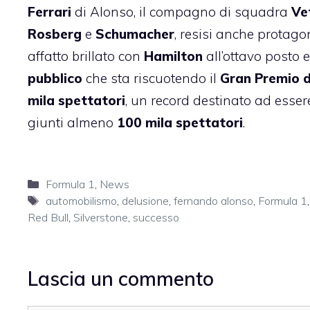
Ferrari
di Alonso, il compagno di squadra
Ve
Rosberg
e
Schumacher
, resisi anche protago
affatto brillato con
Hamilton
all’ottavo posto 
pubblico
che sta riscuotendo il
Gran Premio d
mila spettatori
, un record destinato ad essere
giunti almeno
100 mila spettatori
.
Categorie
Formula 1
,
News
Tag
automobilismo
,
delusione
,
fernando alonso
,
Formula 1
Red Bull
,
Silverstone
,
successo
Lascia un commento