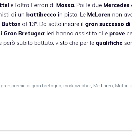
ttel
e l’altra Ferrari di
Massa
. Poi le due
Mercedes
nisti di un
battibecco
in pista. Le
McLaren
non av
e
Button
al 13°. Da sottolineare il
gran successo di
i Gran Bretagna
: ieri hanno assistito alle
prove
b
 però subito battuto, visto che per le
qualifiche
so
,
gran premio di gran bretagna
,
mark webber
,
Mc Laren
,
Motori
,