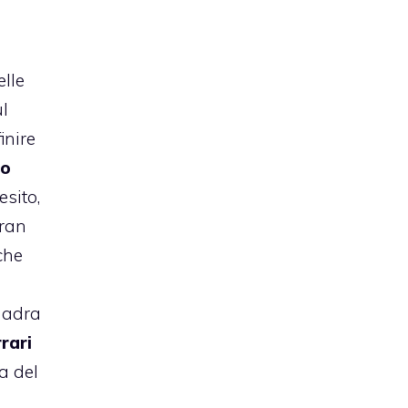
elle
l
inire
so
esito,
Gran
che
uadra
rari
a del