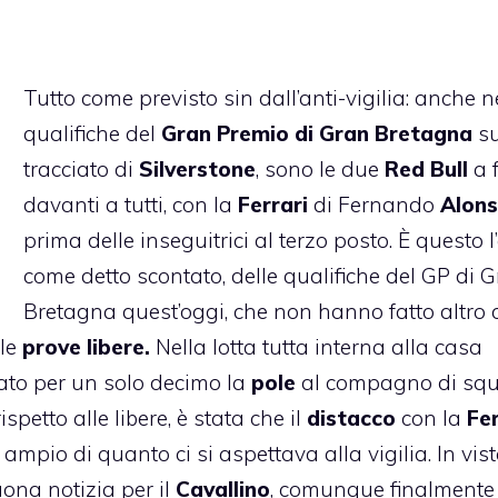
Tutto come previsto sin dall’anti-vigilia: anche n
qualifiche del
Gran Premio di Gran Bretagna
su
tracciato di
Silverstone
, sono le due
Red Bull
a f
davanti a tutti, con la
Ferrari
di Fernando
Alon
prima delle inseguitrici al terzo posto. È questo l’
come detto scontato, delle qualifiche del GP di 
Bretagna quest’oggi, che non hanno fatto altro 
lle
prove libere.
Nella lotta tutta interna alla casa
iato per un solo decimo la
pole
al compagno di sq
ispetto alle libere, è stata che il
distacco
con la
Fer
ampio di quanto ci si aspettava alla vigilia. In vist
ona notizia per il
Cavallino
, comunque finalmente