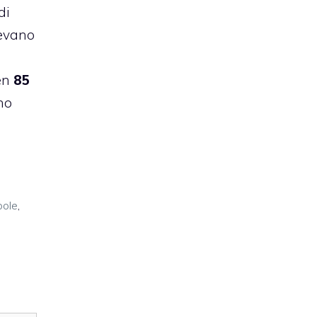
di
evano
en
85
no
pole
,