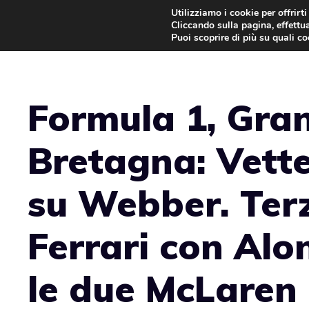
Vai
Utilizziamo i cookie per offrirt
Cliccando sulla pagina, effettua
al
Puoi scoprire di più su quali c
contenuto
Formula 1, Gra
Bretagna: Vette
su Webber. Ter
Ferrari con Alo
le due McLaren