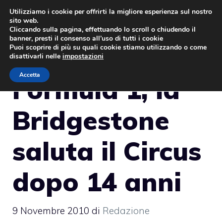
Vai
Utilizziamo i cookie per offrirti la migliore esperienza sul nostro
sito web.
al
MENU
Cliccando sulla pagina, effettuando lo scroll o chiudendo il
contenuto
banner, presti il consenso all’uso di tutti i cookie
Puoi scoprire di più su quali cookie stiamo utilizzando o come
disattivarli nelle
impostazioni
Accetta
Formula 1, la
Bridgestone
saluta il Circus
dopo 14 anni
9 Novembre 2010
di
Redazione