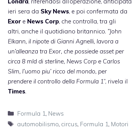
Londra
, riferendosi all’operazione, anticipata
ieri sera da
Sky News
, e poi confermata da
Exor
e
News Corp
, che controlla, tra gli
altri, anche il quotidiano britannico.
”John
Elkann, il nipote di Gianni Agnelli, lavora a
un’alleanza tra Exor, che possiede asset per
circa 8 mld di sterline, News Corp e Carlos
Slim, l’uomo piu’ ricco del mondo, per
prendere il controllo della Formula 1
”, rivela il
Times
.
Categorie
Formula 1
,
News
Tag
automobilismo
,
circus
,
Formula 1
,
Motori