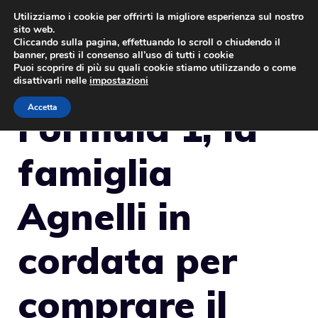
Vai
Utilizziamo i cookie per offrirti la migliore esperienza sul nostro
sito web.
al
MENU
Cliccando sulla pagina, effettuando lo scroll o chiudendo il
contenuto
banner, presti il consenso all’uso di tutti i cookie
Puoi scoprire di più su quali cookie stiamo utilizzando o come
disattivarli nelle
impostazioni
Accetta
Formula 1, la
famiglia
Agnelli in
cordata per
comprare il