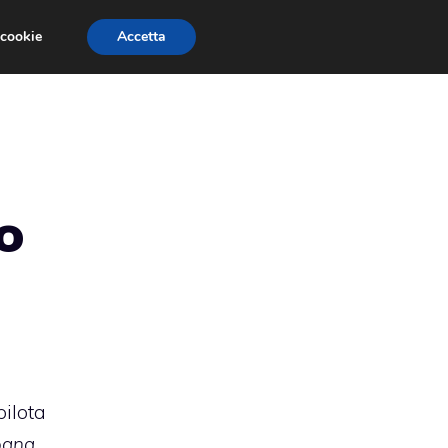
 cookie
Accetta
RMULA 1
EVENTI E FIERE
GINEVRA 2013
o
pilota
ogna