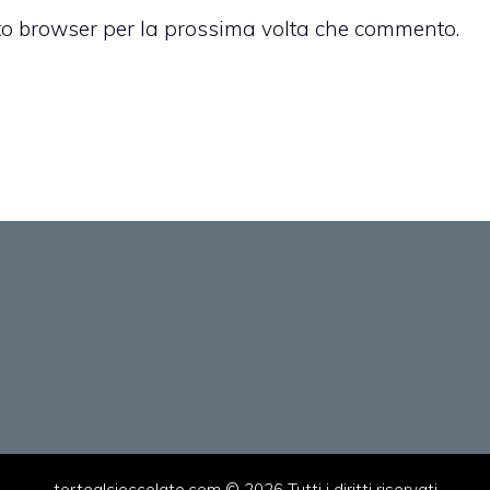
sto browser per la prossima volta che commento.
tortealcioccolato.com © 2026 Tutti i diritti riservati