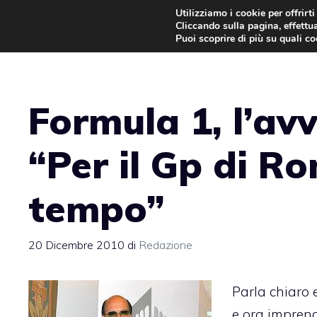
Vai
Utilizziamo i cookie per offrirt
Cliccando sulla pagina, effettua
al
Puoi scoprire di più su quali c
contenuto
Formula 1, l’avv
“Per il Gp di R
tempo”
20 Dicembre 2010
di
Redazione
Parla chiaro 
e ora imprend