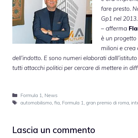
fare presto. N
Gp1 nel 2013.
– afferma
Fl
è un progetto 
milioni e crea 
dell’indotto. E sono numeri elaborati dalll’istitut
tutti attacchi politici per cercare di mettere in 
Categorie
Formula 1
,
News
Tag
automobilismo
,
fia
,
Formula 1
,
gran premio di roma
,
int
Lascia un commento