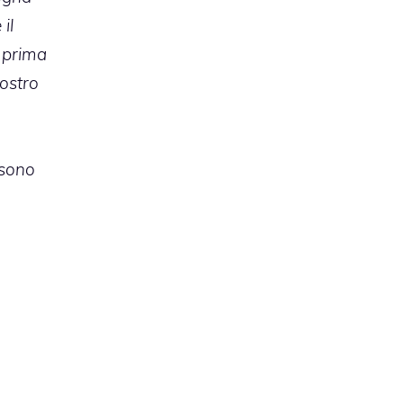
il
 prima
nostro
 sono