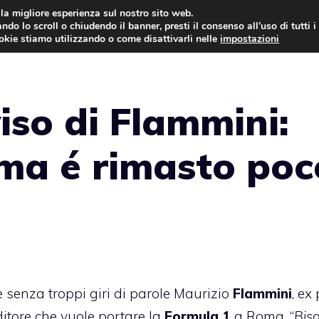
i la migliore esperienza sul nostro sito web.
ndo lo scroll o chiudendo il banner, presti il consenso all’uso di tutti i
AUTO NEWS
FO
ookie stiamo utilizzando o come disattivarli nelle
impostazioni
iso di Flammini:
oma é rimasto poc
e senza troppi giri di parole Maurizio
Flammini
, ex 
itore che vuole portare la
Formula 1
a Roma. “
Bis