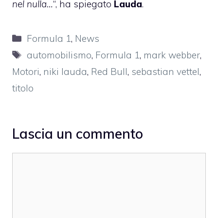
nel nulla…
“, ha spiegato
Lauda
.
Categorie
Formula 1
,
News
Tag
automobilismo
,
Formula 1
,
mark webber
,
Motori
,
niki lauda
,
Red Bull
,
sebastian vettel
,
titolo
Lascia un commento
Commento