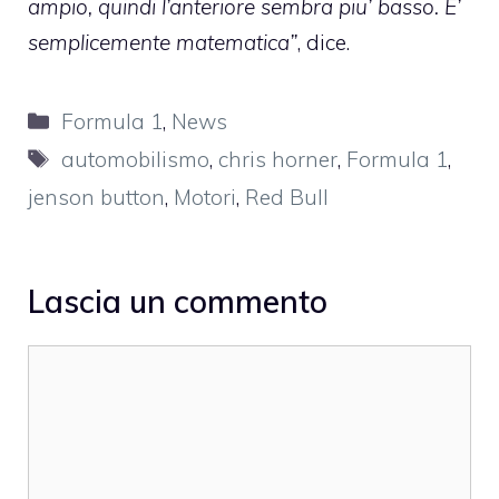
ampio, quindi l’anteriore sembra piu’ basso. E’
semplicemente matematica”
, dice.
Categorie
Formula 1
,
News
Tag
automobilismo
,
chris horner
,
Formula 1
,
jenson button
,
Motori
,
Red Bull
Lascia un commento
Commento