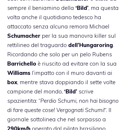
sempre il beniamino della
‘Bild’
, ma questa
volta anche il quotidiano tedesco ha
attaccato senza alcuna remora Michael
Schumacher
per la sua manovra killer sul
rettilineo del traguardo
dell’Hungaroring
.
Ricordando che solo per un pelo Rubens
Barrichello
è riuscito ad evitare con la sua
Williams
l’impatto con il muro davanti ai
box
, mentre stava doppiando il sette volte
campione del mondo,
‘Bild’
scrive
spazientita: “
Perdio Schumi, non hai bisogno
di fare queste cose! Vergognati Schumi!
“. Il
giornale sottolinea che nel sorpasso a
290km/h
operato dal pilota brasiliano,