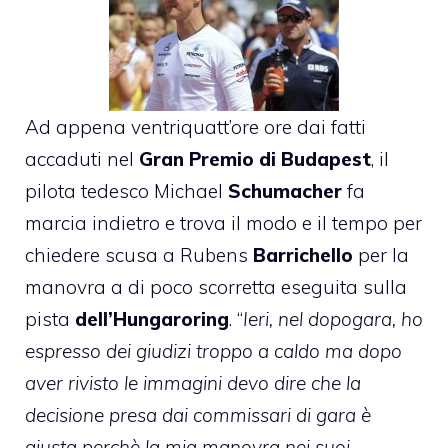
Ad appena ventriquatt’ore ore dai fatti
accaduti nel
Gran Premio di Budapest
, il
pilota tedesco Michael
Schumacher
fa
marcia indietro e trova il modo e il tempo per
chiedere scusa a Rubens
Barrichello
per la
manovra a di poco scorretta eseguita sulla
pista
dell’Hungaroring
. “
Ieri, nel dopogara, ho
espresso dei giudizi troppo a caldo ma dopo
aver rivisto le immagini devo dire che la
decisione presa dai commissari di gara è
giusta perchè la mia manovra nei suoi