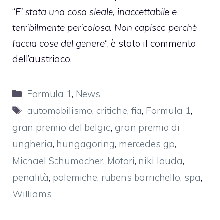
“
E’ stata una cosa sleale, inaccettabile e
terribilmente pericolosa. Non capisco perchè
faccia cose del genere
“, è stato il commento
dell’austriaco.
Categorie
Formula 1
,
News
Tag
automobilismo
,
critiche
,
fia
,
Formula 1
,
gran premio del belgio
,
gran premio di
ungheria
,
hungagoring
,
mercedes gp
,
Michael Schumacher
,
Motori
,
niki lauda
,
penalità
,
polemiche
,
rubens barrichello
,
spa
,
Williams