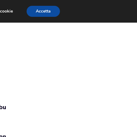
 cookie
Accetta
RMULA 1
EVENTI E FIERE
GINEVRA 2013
bu
on