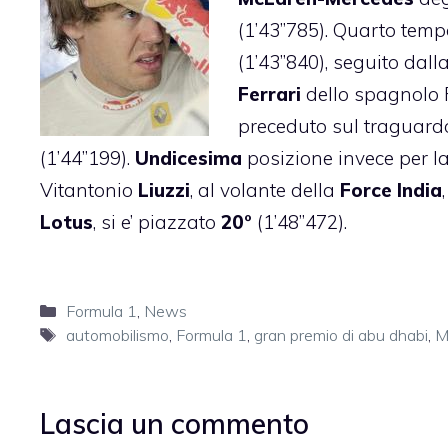
(1’43”785). Quarto tempo
(1’43”840), seguito dall
Ferrari
dello spagnolo
preceduto sul traguard
(1’44”199).
Undicesima
posizione invece per l
Vitantonio
Liuzzi
, al volante della
Force India
Lotus
, si e’ piazzato
20°
(1’48”472).
Categorie
Formula 1
,
News
Tag
automobilismo
,
Formula 1
,
gran premio di abu dhabi
,
M
Lascia un commento