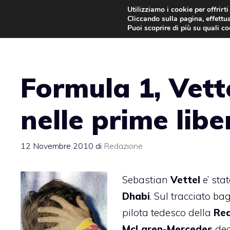
Vai
Utilizziamo i cookie per offrirt
Cliccando sulla pagina, effettua
al
Puoi scoprire di più su quali c
contenuto
Formula 1, Vette
nelle prime lib
12 Novembre 2010
di
Redazione
Sebastian
Vettel
e’ sta
Dhabi
. Sul tracciato b
pilota tedesco della
Red
McLaren-Mercedes
deg