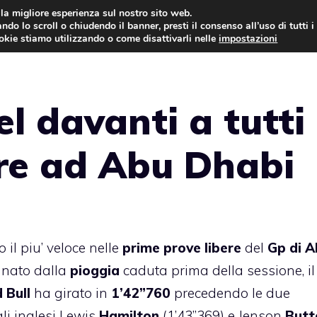
i la migliore esperienza sul nostro sito web.
ndo lo scroll o chiudendo il banner, presti il consenso all’uso di tutti i
AUTO NEWS
FO
ookie stiamo utilizzando o come disattivarli nelle
impostazioni
l davanti a tutti
ere ad Abu Dhabi
to il piu’ veloce nelle
prime prove libere
del
Gp di A
agnato dalla
pioggia
caduta prima della sessione, il
 Bull
ha girato in
1’42”760
precedendo le due
li inglesi Lewis
Hamilton
(1’43”369) e Jenson
Butt