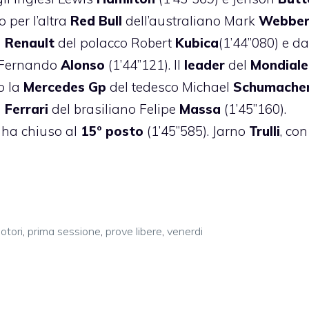
 per l’altra
Red Bull
dell’australiano Mark
Webbe
a
Renault
del polacco Robert
Kubica
(1’44”080) e da
 Fernando
Alonso
(1’44”121). Il
leader
del
Mondial
o la
Mercedes Gp
del tedesco Michael
Schumache
a
Ferrari
del brasiliano Felipe
Massa
(1’45”160).
, ha chiuso al
15° posto
(1’45”585). Jarno
Trulli
, con
otori
,
prima sessione
,
prove libere
,
venerdi