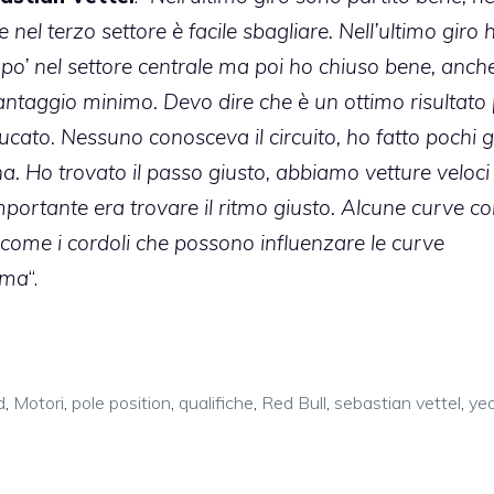
 nel terzo settore è facile sbagliare. Nell’ultimo giro 
po’ nel settore centrale ma poi ho chiuso bene, anch
ntaggio minimo. Devo dire che è un ottimo risultato 
bucato. Nessuno conosceva il circuito, ho fatto pochi gi
a. Ho trovato il passo giusto, abbiamo vetture veloci
importante era trovare il ritmo giusto. Alcune curve c
, come i cordoli che possono influenzare le curve
ima
“.
d
,
Motori
,
pole position
,
qualifiche
,
Red Bull
,
sebastian vettel
,
ye