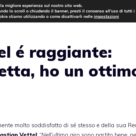
i la migliore esperienza sul nostro sito web.
ndo lo scroll o chiudendo il banner, presti il consenso all’uso di tutti i
AUTO NEWS
FO
ookie stiamo utilizzando o come disattivarli nelle
impostazioni
el é raggiante:
etta, ho un ottim
mente molto soddisfatto di sé stesso e della sua Re
astian Vettel
: “
Nell’ultimo giro sono partito bene, ne