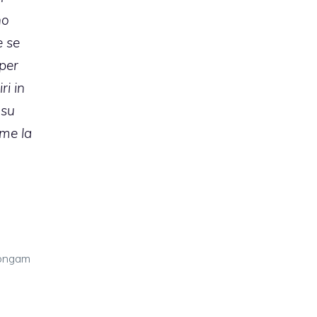
ho
e se
per
ri in
 su
ome la
ongam