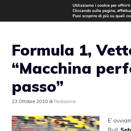
Vai
Utilizziamo i cookie per offrirt
Cliccando sulla pagina, effettua
al
Puoi scoprire di più su quali c
contenuto
Formula 1, Vett
“Macchina perf
passo”
23 Ottobre 2010
di
Redazione
E’ ovvia
Bull,
Seb