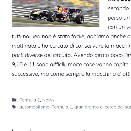
secondo e
perso un 
con un va
tutti noi, ieri non è stato facile, abbiamo anche 
mattinata e ho cercato di conservare la macchin
parti diverse del circuito. Avendo girato poco l’
9,10 e 11 sono difficili, molte cose vanno capite
successive, ma come sempre la macchina e’ ott
Categorie
Formula 1
,
News
Tag
automobilismo
,
Formula 1
,
gran premio di corea del su