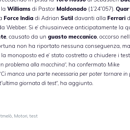
 la
Williams
di Pastor
Maldonado
(1’24”057).
Quar
la
Force India
di Adrian
Sutil
davanti alla
Ferrari
d
 da Webber. Si e’ chiusainvece anticipatamente la q
nte
, causato da un
guasto meccanico
, occorso nel
er fortuna non ha riportato nessuna conseguenza, ma 
 monoposto ed e’ stato costretto a chiudere i test.
a un problema alla macchina
“, ha confermato Mike
“
Ci manca una parte necessaria per poter tornare in p
ultima giornata di test
“, ha aggiunto.
tmelò
,
Motori
,
test