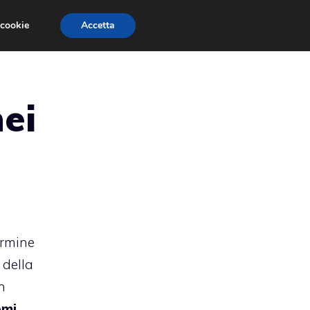
 cookie
Accetta
RMULA 1
EVENTI E FIERE
GINEVRA 2013
nei
ermine
della
n
emi