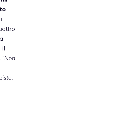
to
i
uattro
la
il
 “
Non
ista,