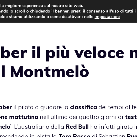
i la migliore esperienza sul nostro sito web.
ndo lo scroll o chiudendo il banner, presti il consenso all’uso di tutti i
AUTO NEWS
FO
ookie stiamo utilizzando o come disattivarli nelle
impostazioni
er il più veloce 
al Montmelò
bber
il pilota a guidare la
classifica
dei tempi al t
one mattutina
nell’ultimo dei quattro giorni di
test
elo’
. L’australiano della
Red Bull
ha infatti girato i
precedendo in pista la
Toro Rosso
di Sebastien
Bu