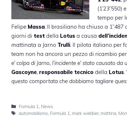
(1’23”550) e
tempo per 
Felipe
Massa
. Il brasiliano ha chiuso a 1”487
giorni di
test
della
Lotus
a causa
dell’incide
mattinata a Jarno
Trulli
. Il pilota italiano p
team non ha ancora un pezzo di ricambio per la
e’ colpa di Jarno, l’incidente e’ stato causato d
Gascoyne
,
responsabile tecnico
della
Lotus
. 
questo comportata che dobbiamo tagliare quest’
Categorie
Formula 1
,
News
Tag
automobilismo
,
Formula 1
,
mark webber
,
mattina
,
Mon