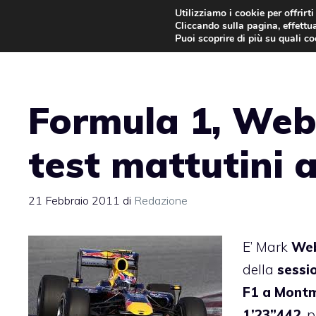
Vai
Utilizziamo i cookie per offrirt
Cliccando sulla pagina, effettua
al
Puoi scoprire di più su quali c
contenuto
Formula 1, Webb
test mattutini 
21 Febbraio 2011
di
Redazione
E’ Mark
We
della
sessi
F1 a Montm
1’23”442
, 