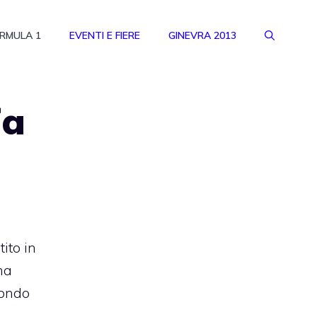
RMULA 1
EVENTI E FIERE
GINEVRA 2013
fa
ito in
ma
condo