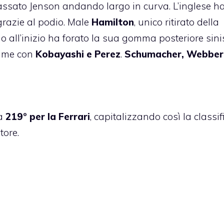
passato Jenson andando largo in curva. L’inglese h
razie al podio. Male
Hamilton
, unico ritirato della
ll’inizio ha forato la sua gomma posteriore sinis
ime con
Kobayashi e Perez
.
Schumacher, Webber
la
219° per la Ferrari
, capitalizzando così la classif
tore.