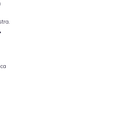
a
tra.
,
ica