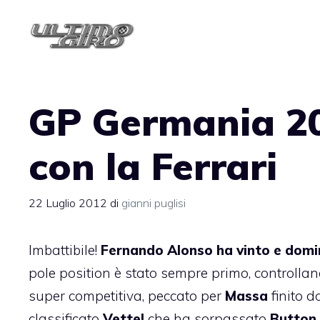
Vai
al
contenuto
GP Germania 20
con la Ferrari
22 Luglio 2012
di
gianni puglisi
Imbattibile!
Fernando Alonso ha vinto e domi
pole position è stato sempre primo, controllan
super competitiva, peccato per
Massa
finito d
classificato
Vettel
che ha sorpassato
Button