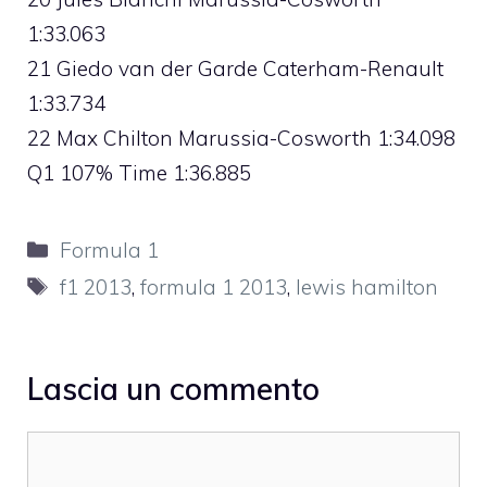
1:33.063
21 Giedo van der Garde Caterham-Renault
1:33.734
22 Max Chilton Marussia-Cosworth 1:34.098
Q1 107% Time 1:36.885
Categorie
Formula 1
Tag
f1 2013
,
formula 1 2013
,
lewis hamilton
Lascia un commento
Commento