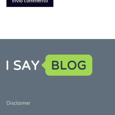
Disclaimer