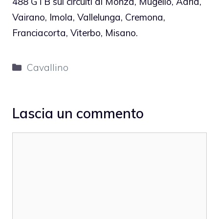
488 GTB sui circuiti di Monza, Mugello, Adria,
Vairano, Imola, Vallelunga, Cremona,
Franciacorta, Viterbo, Misano.
Categorie
Cavallino
Lascia un commento
Commento