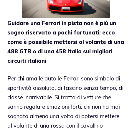
Guidare una Ferrari in pista non è più un
sogno riservato a pochi fortunati: ecco
come è possibile mettersi al volante di una
488 GTB o di una 458 Italia sui migliori
circuiti italiani
Per chi ama le auto le Ferrari sono simbolo di
sportività assoluta, di fascino senza tempo, di
classe inarrivabile. Si tratta di vetture che
sanno regalare emozioni forti: chi non ha mai
sognato almeno una volta di potersi mettere
al volante di una rossa con il cavallino