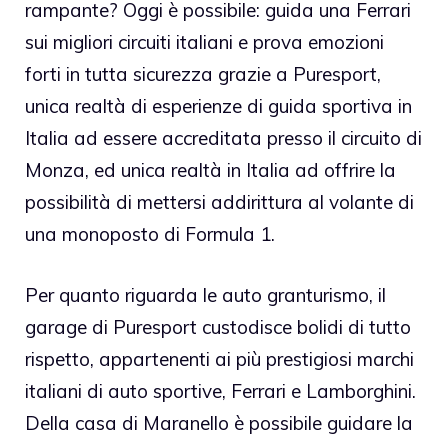
rampante? Oggi è possibile:
guida una Ferrari
sui migliori circuiti italiani e prova emozioni
forti in tutta sicurezza grazie a Puresport,
unica realtà di esperienze di guida sportiva in
Italia ad essere accreditata presso il circuito di
Monza, ed unica realtà in Italia ad offrire la
possibilità di mettersi addirittura al volante di
una monoposto di Formula 1.
Per quanto riguarda le auto granturismo, il
garage di Puresport custodisce bolidi di tutto
rispetto, appartenenti ai più prestigiosi marchi
italiani di auto sportive, Ferrari e Lamborghini.
Della casa di Maranello è possibile guidare la