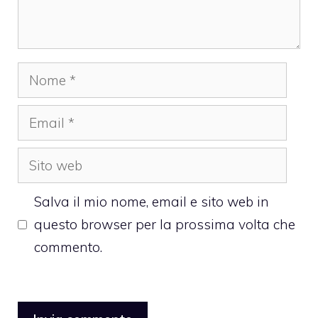
Nome
Email
Sito
web
Salva il mio nome, email e sito web in
questo browser per la prossima volta che
commento.