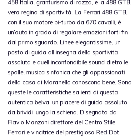
458 Italia, granturismo di razza, e la 488 GTB,
vera regina di sportività. La Ferrari 488 GTB,
con il suo motore bi-turbo da 670 cavalli, è
un’auto in grado di regalare emozioni forti fin
dal primo sguardo. Linee elegantissime, un
posto di guida all’insegna della sportività
assoluta e quell’inconfondibile sound dietro le
spalle, musica sinfonica che gli appassionati
della casa di Maranello conoscono bene. Sono
queste le caratteristiche salienti di questa
autentica belva: un piacere di guida assoluto
da brividi lungo la schiena. Disegnata da
Flavio Manzoni direttore del Centro Stile
Ferrari e vincitrice del prestigioso Red Dot