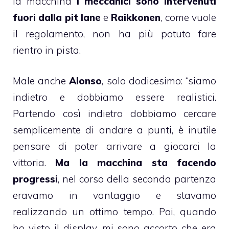
la macchina
i meccanici sono intervenuti
fuori dalla pit lane
e
Raikkonen
, come vuole
il regolamento, non ha più potuto fare
rientro in pista.
Male anche
Alonso
, solo dodicesimo: “siamo
indietro e dobbiamo essere realistici.
Partendo così indietro dobbiamo cercare
semplicemente di andare a punti, è inutile
pensare di poter arrivare a giocarci la
vittoria.
Ma la macchina sta facendo
progressi
, nel corso della seconda partenza
eravamo in vantaggio e stavamo
realizzando un ottimo tempo. Poi, quando
ho visto il display, mi sono accorto che era