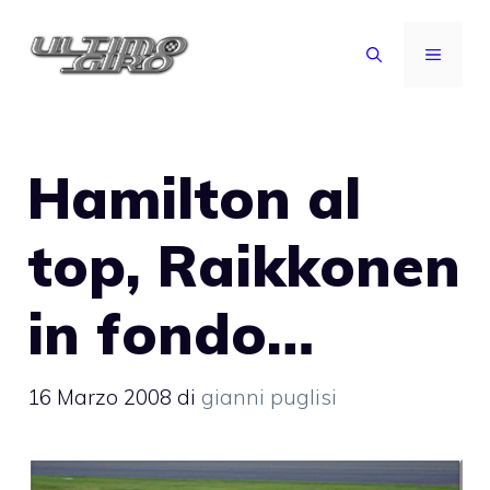
Vai
al
MENU
contenuto
Hamilton al
top, Raikkonen
in fondo…
16 Marzo 2008
di
gianni puglisi