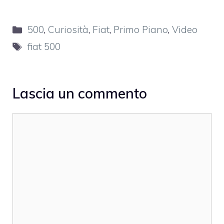
Categorie
500
,
Curiosità
,
Fiat
,
Primo Piano
,
Video
Tag
fiat 500
Lascia un commento
Commento