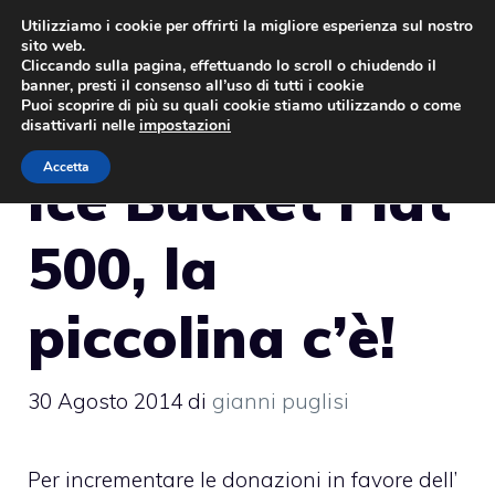
Vai
Utilizziamo i cookie per offrirti la migliore esperienza sul nostro
sito web.
al
MENU
Cliccando sulla pagina, effettuando lo scroll o chiudendo il
contenuto
banner, presti il consenso all’uso di tutti i cookie
Puoi scoprire di più su quali cookie stiamo utilizzando o come
disattivarli nelle
impostazioni
Accetta
Ice Bucket Fiat
500, la
piccolina c’è!
30 Agosto 2014
di
gianni puglisi
Per incrementare le donazioni in favore dell’