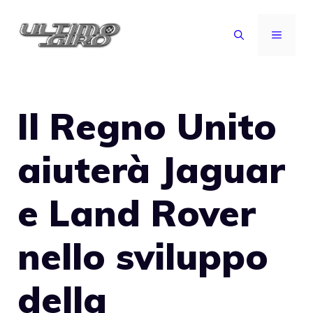
Vai
al
MENU
contenuto
Il Regno Unito
aiuterà Jaguar
e Land Rover
nello sviluppo
della