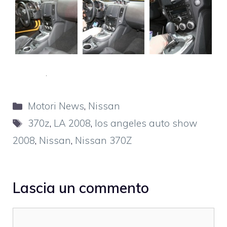
Categorie
Motori News
,
Nissan
Tag
370z
,
LA 2008
,
los angeles auto show
2008
,
Nissan
,
Nissan 370Z
Lascia un commento
Commento