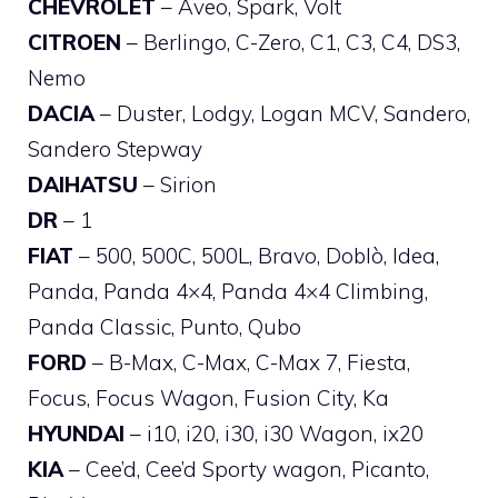
CHEVROLET
– Aveo, Spark, Volt
CITROEN
– Berlingo, C-Zero, C1, C3, C4, DS3,
Nemo
DACIA
– Duster, Lodgy, Logan MCV, Sandero,
Sandero Stepway
DAIHATSU
– Sirion
DR
– 1
FIAT
– 500, 500C, 500L, Bravo, Doblò, Idea,
Panda, Panda 4×4, Panda 4×4 Climbing,
Panda Classic, Punto, Qubo
FORD
– B-Max, C-Max, C-Max 7, Fiesta,
Focus, Focus Wagon, Fusion City, Ka
HYUNDAI
– i10, i20, i30, i30 Wagon, ix20
KIA
– Cee’d, Cee’d Sporty wagon, Picanto,