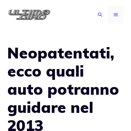
Vai
al
MENU
contenuto
Neopatentati,
ecco quali
auto potranno
guidare nel
2013