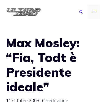
Vai
al
MENU
contenuto
Max Mosley:
“Fia, Todt è
Presidente
ideale”
11 Ottobre 2009
di
Redazione