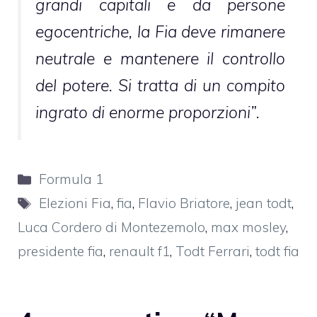
grandi capitali e da persone
egocentriche, la Fia deve rimanere
neutrale e mantenere il controllo
del potere. Si tratta di un compito
ingrato di enorme proporzioni”.
Categorie
Formula 1
Tag
Elezioni Fia
,
fia
,
Flavio Briatore
,
jean todt
,
Luca Cordero di Montezemolo
,
max mosley
,
presidente fia
,
renault f1
,
Todt Ferrari
,
todt fia