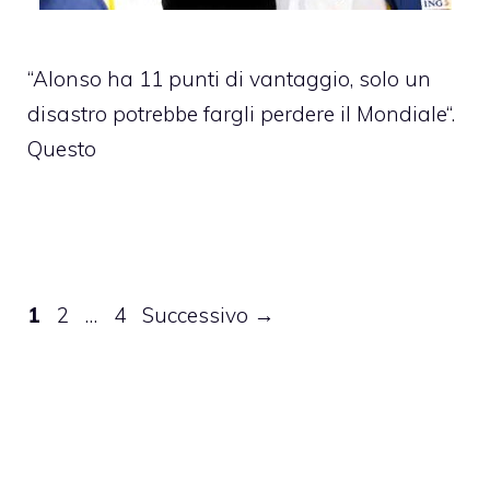
“Alonso ha 11 punti di vantaggio, solo un
disastro potrebbe fargli perdere il Mondiale“.
Questo
Pagina
Pagina
Pagina
1
2
…
4
Successivo
→