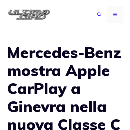
Vai
al
MENU
contenuto
Mercedes-Benz
mostra Apple
CarPlay a
Ginevra nella
nuova Classe C