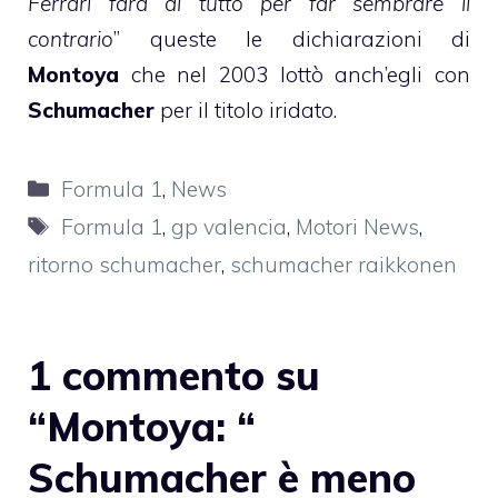
Ferrari farà di tutto per far sembrare il
contrario
” queste le dichiarazioni di
Montoya
che nel 2003 lottò anch’egli con
Schumacher
per il titolo iridato.
Categorie
Formula 1
,
News
Tag
Formula 1
,
gp valencia
,
Motori News
,
ritorno schumacher
,
schumacher raikkonen
1 commento su
“Montoya: “
Schumacher è meno