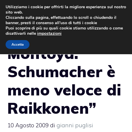
Vai
Utilizziamo i cookie per offrirti la migliore esperienza sul nostro
sito web.
al
MENU
Cliccando sulla pagina, effettuando lo scroll o chiudendo il
contenuto
banner, presti il consenso all’uso di tutti i cookie
Puoi scoprire di più su quali cookie stiamo utilizzando o come
disattivarli nelle
impostazioni
Accetta
Montoya: “
Schumacher è
meno veloce di
Raikkonen”
10 Agosto 2009
di
gianni puglisi