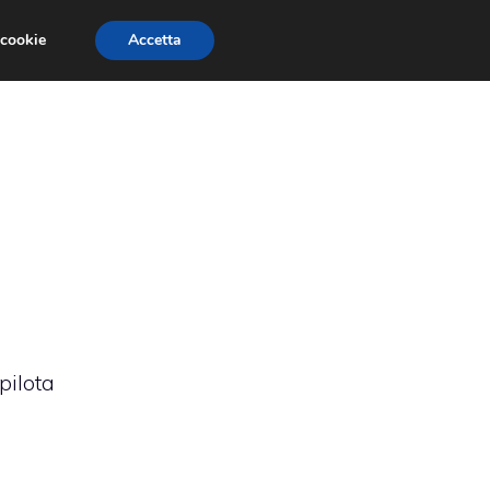
 cookie
Accetta
RMULA 1
EVENTI E FIERE
GINEVRA 2013
pilota