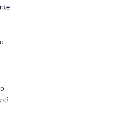
ente
la
to
nti