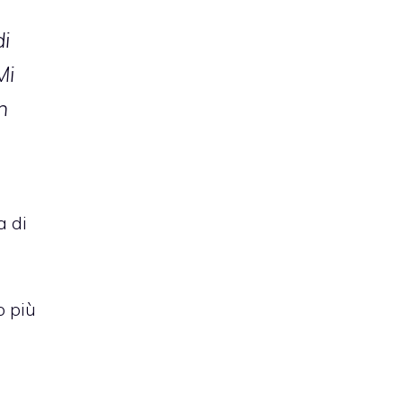
di
Mi
n
a di
i
o più