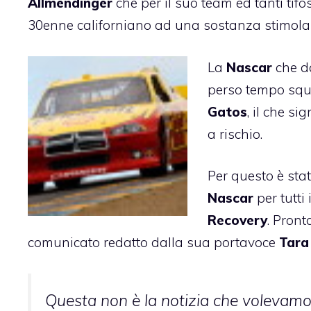
Allmendinger
che per il suo team ed tanti tifo
30enne californiano ad una sostanza stimola
La
Nascar
che da
perso tempo squa
Gatos
, il che si
a rischio.
Per questo è sta
Nascar
per tutti 
Recovery
. Pront
comunicato redatto dalla sua portavoce
Tara
Questa non è la notizia che volevamo 