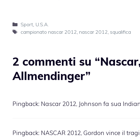
Categorie
Sport
,
U.S.A.
Tag
campionato nascar 2012
,
nascar 2012
,
squalifica
2 commenti su “Nascar, 
Allmendinger”
Pingback:
Nascar 2012, Johnson fa sua Indian
Pingback:
NASCAR 2012, Gordon vince il tragi