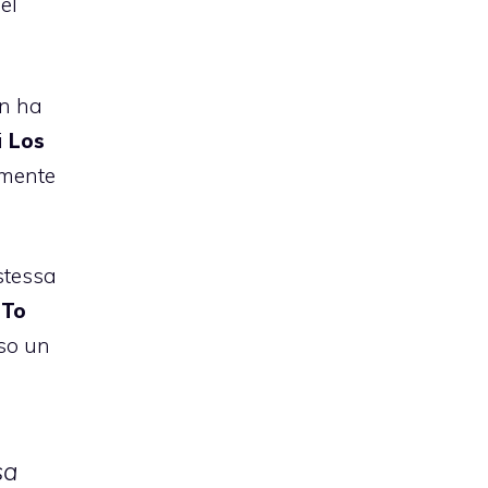
el
on ha
i
Los
iamente
stessa
 To
rso un
sa