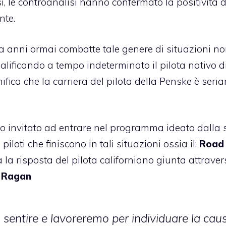
si, le controanalisi hanno confermato la positività d
nte.
 anni ormai combatte tale genere di situazioni n
lificando a tempo indeterminato il pilota nativo d
gnifica che la carriera del pilota della Penske è ser
to invitato ad entrare nel programma ideato dalla 
i piloti che finiscono in tali situazioni ossia il:
Road
a la risposta del pilota californiano giunta attrave
 Ragan
sentire e lavoreremo per individuare la cau