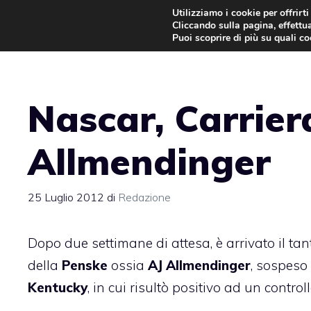
Vai
Utilizziamo i cookie per offrirt
Cliccando sulla pagina, effettua
al
Puoi scoprire di più su quali c
contenuto
Nascar, Carrier
Allmendinger
25 Luglio 2012
di
Redazione
Dopo due settimane di attesa, è arrivato il tant
della
Penske
ossia
AJ Allmendinger
, sospeso 
Kentucky
, in cui risultò positivo ad un contro