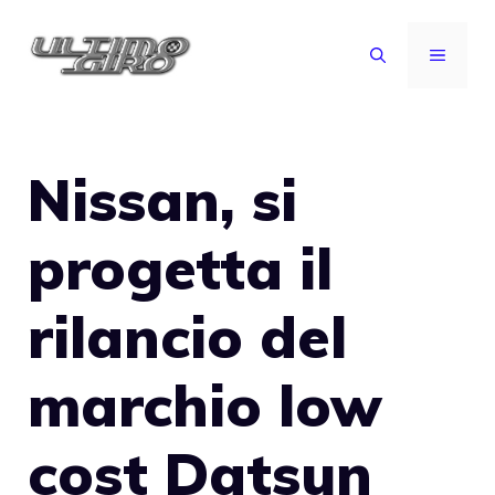
Vai
al
MENU
contenuto
Nissan, si
progetta il
rilancio del
marchio low
cost Datsun